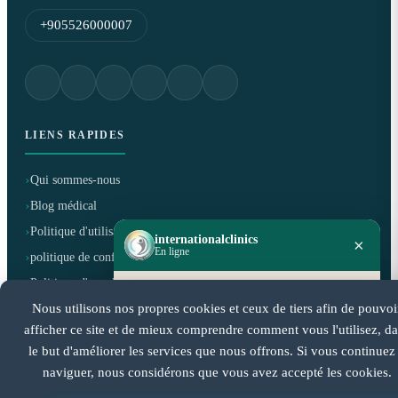
+905526000007
LIENS RAPIDES
Qui sommes-nous
Blog médical
Politique d'utilisation
internationalclinics
×
En ligne
politique de confidentialité
Politique d'annulation et de remboursement
Besoin d'aide ?
Nous utilisons nos propres cookies et ceux de tiers afin de pouvoi
Démarrez une discussion WhatsApp —
réponse rapide.
afficher ce site et de mieux comprendre comment vous l'utilisez, d
CERTIFIÉ PAR
le but d'améliorer les services que nous offrons. Si vous continuez
naviguer, nous considérons que vous avez accepté les cookies.
Démarrer le chat