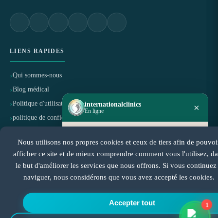
LIENS RAPIDES
Qui sommes-nous
Blog médical
Politique d'utilisation
internationalclinics
×
En ligne
politique de confidentialité
Politique d'annulation et de remboursement
Besoin d'aide ?
Nous utilisons nos propres cookies et ceux de tiers afin de pouvoi
Démarrez une discussion WhatsApp —
réponse rapide.
afficher ce site et de mieux comprendre comment vous l'utilisez, d
CERTIFIÉ PAR
le but d'améliorer les services que nous offrons. Si vous continuez
naviguer, nous considérons que vous avez accepté les cookies.
Démarrer le chat
Accepter tout
1