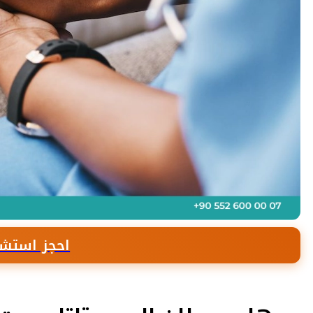
احجز استشا