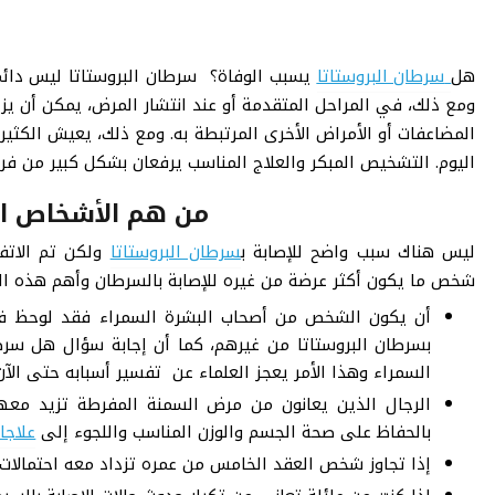
هل
سرطان البروستاتا
يسبب الوفاة؟ سرطان البروستاتا ليس دائمً
ومع ذلك، في المراحل المتقدمة أو عند انتشار المرض، يمكن أن ي
المضاعفات أو الأمراض الأخرى المرتبطة به. ومع ذلك، يعيش الكثي
اليوم. التشخيص المبكر والعلاج المناسب يرفعان بشكل كبير من فرص
من هم الأشخاص الأ
ليس هناك سبب واضح للإصابة ب
سرطان البروستاتا
ولكن تم الاتف
شخص ما يكون أكثر عرضة من غيره للإصابة بالسرطان وأهم هذه ال
أن يكون الشخص من أصحاب البشرة السمراء فقد لوحظ في ا
بسرطان البروستاتا من غيرهم، كما أن إجابة سؤال هل سرط
السمراء وهذا الأمر يعجز العلماء عن تفسير أسبابه حتى الآن
الرجال الذين يعانون من مرض السمنة المفرطة تزيد معهم 
بالحفاظ على صحة الجسم والوزن المناسب واللجوء إلى
علاجا
إذا تجاوز شخص العقد الخامس من عمره تزداد معه احتمالات ا