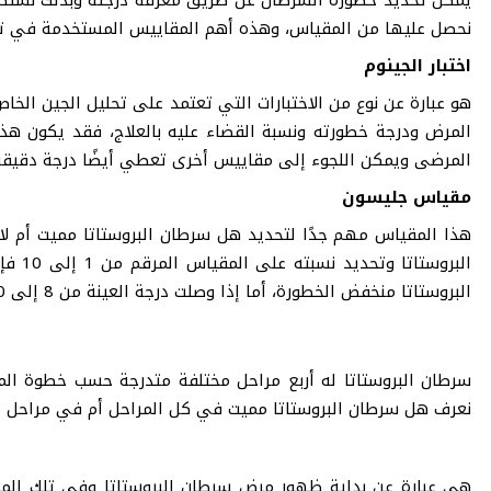
نحصل عليها من المقياس، وهذه أهم المقاييس المستخدمة في تح
اختبار الجينوم
هو عبارة عن نوع من الاختبارات التي تعتمد على تحليل الجين الخاص
المرض ودرجة خطورته ونسبة القضاء عليه بالعلاج، فقد يكون هذا
المرضى ويمكن اللجوء إلى مقاييس أخرى تعطي أيضًا درجة دقيقة
مقياس جليسون
هذا المقياس مهم جدًا لتحديد هل سرطان البروستاتا مميت أم 
البروستاتا منخفض الخطورة، أما إذا وصلت درجة العينة من 8 إلى 10 تكون درجة السرطان عالية وشديدة الفتك.
سرطان البروستاتا له أربع مراحل مختلفة متدرجة حسب خطوة ا
نعرف هل سرطان البروستاتا مميت في كل المراحل أم في مراحل مح
هي عبارة عن بداية ظهور مرض سرطان البروستاتا وفي تلك الم