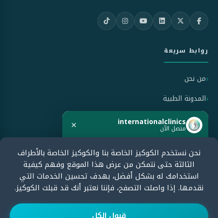
روابط سريعة
من نحن
المدونة الطبية
سياسة الاستخدام
internationalclinics
×
متصل الآن
سياسة الخصوصية
نحن نستخدم الكوكيز الخاصة بنا والكوكيز الخاصة بالأطراف
هل تحتاج مساعدة؟
سياسة الإلغاء والاسترداد
الثالثة حتى نتمكن من عرض هذا الموقع وفهم كيفية
ابدأ الدردشة الآن وسنرد بسرعة.
استخدامك له بشكل أفضل، بهدف تحسين الخدمات التي
نقدمها. إذا واصلت التصفح، فإننا نعتبر أنك قد قبلت الكوكيز.
معتمدون من قبل
ابدأ الدردشة
قبول الكل