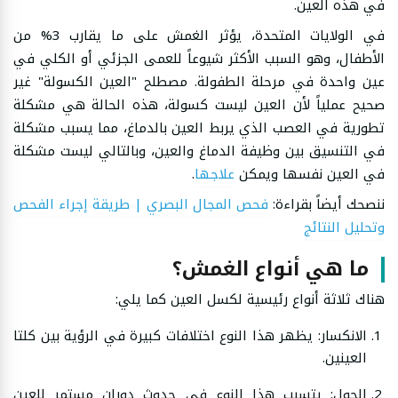
في هذه العين.
في الولايات المتحدة، يؤثر الغمش على ما يقارب 3% من
الأطفال، وهو السبب الأكثر شيوعاً للعمى الجزئي أو الكلي في
عين واحدة في مرحلة الطفولة. مصطلح "العين الكسولة" غير
صحيح عملياً لأن العين ليست كسولة، هذه الحالة هي مشكلة
تطورية في العصب الذي يربط العين بالدماغ، مما يسبب مشكلة
في التنسيق بين وظيفة الدماغ والعين، وبالتالي ليست مشكلة
في العين نفسها ويمكن
علاجها
.
ننصحك أيضاً بقراءة:
فحص المجال البصري | طريقة إجراء الفحص
وتحليل النتائج
ما هي أنواع الغمش؟
هناك ثلاثة أنواع رئيسية لكسل العين كما يلي:
الانكسار: يظهر هذا النوع اختلافات كبيرة في الرؤية بين كلتا
العينين.
الحول: يتسبب هذا النوع في حدوث دوران مستمر للعين