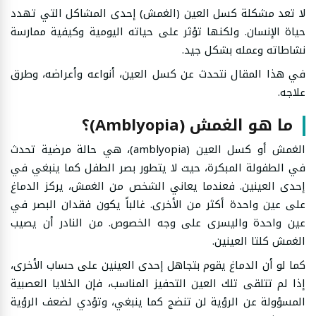
لا تعد مشكلة كسل العين (الغمش) إحدى المشاكل التي تهدد
حياة الإنسان. ولكنها تؤثر على حياته اليومية وكيفية ممارسة
نشاطاته وعمله بشكل جيد.
في هذا المقال نتحدث عن كسل العين، أنواعه وأعراضه، وطرق
علاجه.
ما هو الغمش (Amblyopia)؟
الغمش أو كسل العين (amblyopia)، هي حالة مرضية تحدث
في الطفولة المبكرة، حيث لا يتطور بصر الطفل كما ينبغي في
إحدى العينين. فعندما يعاني الشخص من الغمش، يركز الدماغ
على عين واحدة أكثر من الأخرى. غالباً يكون فقدان البصر في
عين واحدة واليسرى على وجه الخصوص. من النادر أن يصيب
الغمش كلتا العينين.
كما لو أن الدماغ يقوم بتجاهل إحدى العينين على حساب الأخرى،
إذا لم تتلقى تلك العين التحفيز المناسب، فإن الخلايا العصبية
المسؤولة عن الرؤية لن تنضج كما ينبغي، وتؤدي لضعف الرؤية