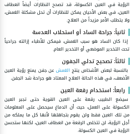
الرؤية في العين الكسولة، قد تصحح النظارات أيضاً انعطاف
العين، في بعض الأحيان يمكن للنظارات أن تحل مشكلة الغمش،
ولا يتطلب الأمر مزيداً من العلاج.
ثانياً: جراحة الساد أو استحلاب العدسة
إذا كان الساد هو سبب الغمش، فيمكن للأطباء إزالته جراحياً
تحت التخدير الموضعي أو التخدير العام.
ثالثاً: تصحيح تدلي الجفون
بالنسبة لبعض الأشخاص ينتج
الغمش
عن جفن يمنع رؤية العين
الأضعف، في هذه الحالة العلاج المعتاد هو جراحة شد الجفن.
رابعاً: استخدام رقعة العين
سيضع الطبيب رقعة على العين القوية حتى تجبر العين
الكسولة على العمل، حيث أن الدماغ سيحصل على المعلومات
من تلك العين فقط ولن يقوم بتجاهلها لأنها كل ما يملكه من
أجل الرؤية، لن تتخلص الرقعة من انعطاف العين، لكنها ستحسن
الرؤية في العين الكسولة.