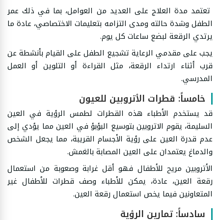
تعتمد مدة العلاج على العديد من العوامل، بما في ذلك عمر
الطفل وشدة حالته ومدى التزامه بتعليمات الاختصاصي، عادة ما
يرتدي الرقعة لبضع ساعات كل يوم.
يجب على مقدمي الرعاية تشجيع الطفل على القيام بأنشطة عن
قرب أثناء ارتداء الرقعة، مثل القراءة أو التلوين أو العمل
المدرسي.
خامساً: قطرات الأتروبين للعيون
قد يستخدم الأطباء هذه القطرات لطمس الرؤية في العين
السليمة، يقوم الاتروبين بتوسيع البؤبؤ في العين مما يؤدي إلى
عدم قدرة العين على رؤية الأجسام القريبة، مما يجعل الشخص
والدماغ يعتمدان على العين المصابة بالغمش.
الأتروبين مريح للأطفال فهو أقل غرابة وصعوبة من استعمال
رقعة العين، عادة، يمكن للأطباء وصف قطرات للأطفال غير
المتعاونين فيما يخص استعمال رقعة العين.
سادساً: تمارين الرؤية