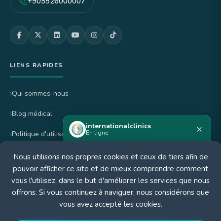
+905526000007
LIENS RAPIDES
Qui sommes-nous
Blog médical
internationalclinics
×
En ligne
Politique d'utilisation
politique de confidentialité
Nous utilisons nos propres cookies et ceux de tiers afin de
Besoin d'aide ?
pouvoir afficher ce site et de mieux comprendre comment
Démarrez une discussion WhatsApp —
Politique d'annulation et de remboursement
vous l'utilisez, dans le but d'améliorer les services que nous
réponse rapide.
offrons. Si vous continuez à naviguer, nous considérons que
vous avez accepté les cookies.
CERTIFIÉ PAR
Démarrer le chat