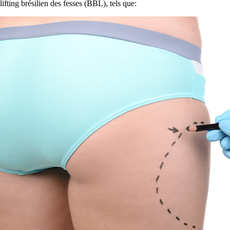
lifting brésilien des fesses (BBL), tels que: