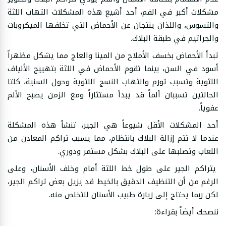
مشكلات أكبر في الفم، أحد أشيع هذه المشكلات التهاب اللثة
والتسوس، واللذان ينتجان عن الأحماض التي تخلفها الميكروبات
والجراثيم في طبقة البلاك.
تبدأ الأحماض بخسف الأملاح من المينا والعاج مما يشكل مظهراً
أسود في السن، بينما تقوم الأحماض في اللثة بتهييج الألياف
اللثوية وتسبب تورم والتهاب النسج اللثوية وحول السنية، كلتا
الحالتين تسببان ألماً قد يبدأ مستثاراً ومع الزمن يصبح الألم
عفوياً.
أحد المشكلات الأقل شيوعاً هي الجير، تنشأ هذه المشكلة
عندما لا تتم إزالة البلاك بانتظام، مما يسبب تراكم المعادن من
اللعاب وتصلبها على البلاك بشكل مستمر ودوري.
يتراكم الجير على طول خط اللثة أمام وخلف الأسنان، وعلى
الرغم من أن التنظيف الدقيق بالخيط قد يزيل بعض تراكم الجير،
لكن ربما يحتاج إلى زيارة طبيب الأسنان للتخلص منه.
ننصحك أيضاً بقراءة: