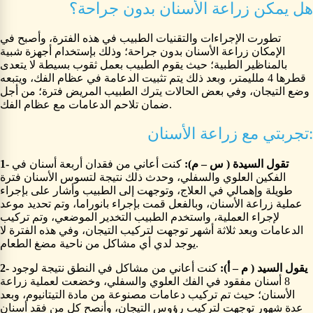
هل يمكن زراعة الأسنان بدون جراحة؟
تطورت الإجراءات والتقنيات الطبيب في هذه الفترة، وأصبح في
الإمكان زراعة الأسنان بدون جراحة؛ وذلك بإستخدام أجهزة شبية
بالمناظير الطبية؛ حيث يقوم الطبيب بعمل ثقوب بسيطة لا يتعدى
قطرها 4 ملليمتر، وبعد ذلك يتم تثبيت الدعامة في عظام الفك، ويتبعه
وضع التيجان، وفي بعض الحالات يترك الطبيب المريض فترة؛ من أجل
ضمان تلاحم الدعامات مع عظام الفك.
تجربتي مع زراعة الأسنان:
1- تقول السيدة ( س – م):
كنت أعاني من فقدان أربعة أسنان في
الفكين العلوي والسفلي، وحدث ذلك نتيجة لتسوس الأسنان فترة
طويلة وإهمالي في العلاج، وتوجهت إلى الطبيب وأشار على بإجراء
عملية زراعة الأسنان، وبالفعل قمت بإجراء بانوراما، وتم تحديد موعد
لإجراء العملية، واستخدم الطبيب التخدير الموضعي، وتم تركيب
الدعامات وبعد ثلاثة أشهر توجهت لتركيب التيجان، وفي هذه الفترة لا
يوجد لدي أي مشاكل من ناحية مضغ الطعام.
2- يقول السيد ( م – أ):
كنت أعاني من مشاكل في النطق نتيجة لوجود
8 أسنان مفقود في الفك العلوي والسفلي، وخضعت لعملية زراعة
الأسنان؛ حيث تم تركيب دعامات مصنوعة من مادة التيتانيوم، وبعد
عدة شهور توجهت لتركيب رؤوس التيجان، وأنصح كل من فقد أسنان