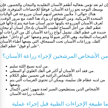
إن لم تعد تؤمن بفعالية أطقم الأسنان التقليدية والتيجان والجسور، فإن
بوسعك التوجه نحو زراعة الأسنان؛ فوفقًا للإحصاءات المتوفرة، فإن
هناك حوالي 3 ملايين شخص لديهم أسنان مزروعة في الولايات
المتحدة الأمريكية، ومن المتوقع أن يزداد هذا العدد مع مرور الوقت.
تُعرف الأسنان المزروعة بكونها جذور أسنان صناعية يتم إدخالها في
عظم الفك من أجل السماح لطبيب الأسنان بإدخال أسنان أو تيجان
جديدة في عظم الفك. تشمل أنواع زراعة الأسنان كل من الزراعات أو
الغرسات البطانية، وهي الأكثر شيوعًا ويتم وضعها “في أو داخل” عظم
الفك، وزراعات الأسنان تحت السمحاق، التي يضعها أطباء الأسنان
“على أو فوق” عظم الفك.
من الأشخاص المرشحين لإجراء زراعة الأسنان؟
من لديه نسيج اللثة سليم.
من فقد أحد الأسنان أو أكثر في الفك العلوي أو السفلي.
الأشخاص الراغبة في تحسين نطق الكلام.
من لديه عظام فك سليمة، ويمكن أن تحتوي الغرسات التي يتم
وضعها.
الأشخاص الذين يستطيعون الصبر لعدة شهور؛ لحين اكتمال
جلسات زراعة الأسنان.
ما طبيعة الإجراءات الطبية قبل إجراء عملية