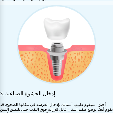
3. إدخال الحشوة الصناعية
أخيرًا، سيقوم طبيب أسنانك بإدخال الغرسة في مكانها الصحيح. قد
يقوم أيضًا بوضع طقم أسنان قابل للإزالة فوق الثقب حتى يلتصق السن