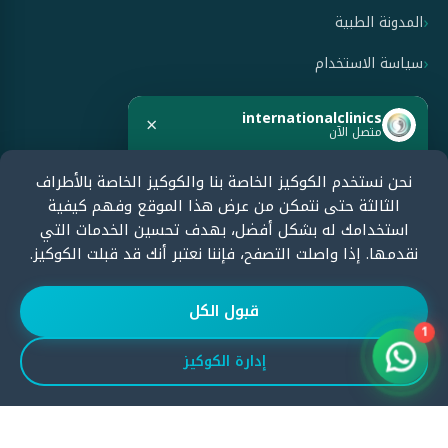
المدونة الطبية
سياسة الاستخدام
سياسة الخصوصية
internationalclinics
×
متصل الآن
سياسة الإلغاء والاسترداد
نحن نستخدم الكوكيز الخاصة بنا والكوكيز الخاصة بالأطراف
هل تحتاج مساعدة؟
الثالثة حتى نتمكن من عرض هذا الموقع وفهم كيفية
ابدأ الدردشة الآن وسنرد بسرعة.
معتمدون من قبل
استخدامك له بشكل أفضل، بهدف تحسين الخدمات التي
نقدمها. إذا واصلت التصفح، فإننا نعتبر أنك قد قبلت الكوكيز.
ابدأ الدردشة
قبول الكل
1
إدارة الكوكيز
© جميع الحقوق محفوظة لإنترناشونال كلينيكس
2026
Developed by إنترناشونال كلينيكس