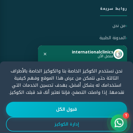
روابط سريعة
من نحن
المدونة الطبية
سياسة الاستخدام
internationalclinics
×
متصل الآن
سياسة الخصوصية
نحن نستخدم الكوكيز الخاصة بنا والكوكيز الخاصة بالأطراف
هل تحتاج مساعدة؟
سياسة الإلغاء والاسترداد
الثالثة حتى نتمكن من عرض هذا الموقع وفهم كيفية
ابدأ الدردشة الآن وسنرد بسرعة.
استخدامك له بشكل أفضل، بهدف تحسين الخدمات التي
نقدمها. إذا واصلت التصفح، فإننا نعتبر أنك قد قبلت الكوكيز.
معتمدون من قبل
ابدأ الدردشة
قبول الكل
1
إدارة الكوكيز