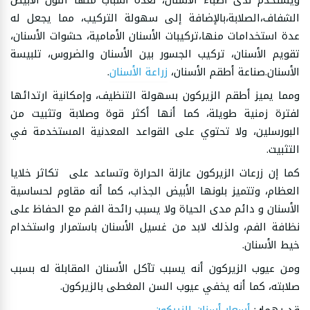
ويستخدم لدى أطباء الأسنان، لعدة أسباب منها اللون الأبيض
الشفاف،الصلابة،بالإضافة إلى سهولة التركيب، مما يجعل له
عدة استخدامات منها،تركيبات الأسنان الأمامية، حشوات الأسنان،
تقويم الأسنان، تركيب الجسور بين الأسنان والضروس، تلبيسة
الأسنان.صناعة أطقم الأسنان،
زراعة الأسنان
.
ومما يميز أطقم الزيركون بسهولة التنظيف، وإمكانية ارتدائها
لفترة زمنية طويلة، كما أنها أكثر قوة وصلابة وتثبيت من
البورسلين، ولا تحتوي على القواعد المعدنية المستخدمة في
التثبيت.
كما إن زرعات الزيركون عازلة الحرارة وتساعد على تكاثر خلايا
العظام، وتتميز بلونها الأبيض الجذاب، كما أنه مقاوم لحساسية
الأسنان و دائم مدى الحياة ولا يسبب رائحة الفم مع الحفاظ على
نظافة الفم، ولذلك لابد من غسيل الأسنان باستمرار واستخدام
خيط الأسنان.
ومن عيوب الزيركون أنه يسبب تآكل الأسنان المقابلة له بسبب
صلابته، كما أنه يخفي عيوب السن المغطى بالزيركون.