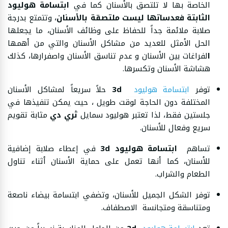
الخاصة بها لا تلتصق بالأسنان كما في
ابتسامة هوليود
الثابتة فعدساتها ليست ملتصقة بالأسنان
، وتتمتع بدرجة
صلابة ملائمة جداً للحفاظ على وظائف الأسنان، ما يجعلها
الحل الأمثل للعديد من مشاكل الأسنان والتي من أهمها
ا
لفراغات بين الأسنان و عدم تناسق الأسنان واصفرارها، كذلك
هشاشة الأسنان وتكسرها.
توفر
ابتسامة هوليود
3d
حلاً سريعاً لمشاكل الأسنان
المختلفة دون الحاجة لوقت طويل ، حيث يمكن تنفيذها في
جلستين فقط، لذا تعتبر هوليود سمايل
ثري دي
مثابة تقويم
سريع وفعال للأسنان.
تساهم
ابتسامة هوليود 3d
في إعطاء صلابة إضافية
للأسنان، كما أنها تعمل على حماية الأسنان أثناء تناول
الطعام والشراب.
توفر الشكل الجميل للأسنان، وتضفي ابتسامة بيضاء ناصعة
ومتناسقة ومتجانسة الاصطفاف.