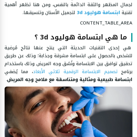
لجمال المظهر والثقة الدائمة بالنفس، ومن هنا تظهر أهمية
تقنية
ابتسامة هوليود 3d
لتجميل الأسنان وتنسيقها.
CONTENT_TABLE_AREA
ما هي ابتسامة هوليود 3d ؟
هي إحدى التقنيات الحديثة التي ينتج عنها نتائج مُرضية
للشخص بالحصول على ابتسامة مشرقة وجذابة؛ وذلك عن طريق
تحقيق توافق بين الابتسامة ونُسُق وجه المريض وذلك باستخدام
برنامج
تصميم الابتسامة الرقمية ثلاثي الأبعاد
، مما يُضفي
ابتسامة طبيعية ومثالية ومتناسقة مع ملامح وجه المريض
.