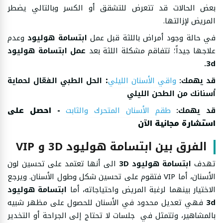
بعض الحالات قد تتعرض للتشقق أو الكسر وبالتالي يضطر
المريض لإزالتها.
في حالة وجود أمراض باللثة قبل عمل
ابتسامة هوليود
وعدم
علاجها جيداً؛ تتفاقم مشكلة اللثة بعد
عمل ابتسامة هوليود
3d.
قد يهمك:
واقي الأسنان الليلي
:
الحل الطبي الفعّال لحماية
أسنانك من الطحن الليلي
قد يهمك:
طقم الأسنان المتحرك والثابت
- احصل على
استشارة مجانية الآن
الفرق بين ابتسامة هوليود 3D و VIP
تهدف
ابتسامة هوليود 3D
الى أنها تعتمد على تحسين لون
الأسنان، أما VIP فتقوم على تحسين شكل وطول الأسنان. ويرجع
الاختيار بينهما لرغبة المريض واحتياجاته، أما
ابتسامة هوليود
3d
فهي تعديل محدود في الأسنان للحصول على مظهر شبيه
بالمشاهير، وتتمثل في جلسات لا تحتاج إلى الجراحة أو التخدير