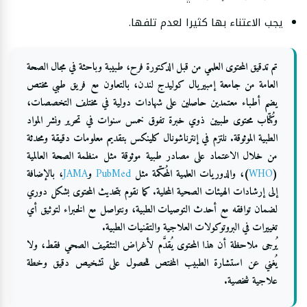
يجب الاعتناء بها كثيرا لعدم تلفها.
تم تدقيق المحتوى العلمي من قبل الدكتورة فرح، طبيبة وباحثة في مجال الصحة
العامة من جامعة إمبيريال كوليدج لندن، بالتعاون مع فريق طبي مختص
يضم أطباء معتمدين حاصلين على شهادات دولية في مختلف التخصصات،
وكُتّاب محتوى طبيين ذوي خبرة تفوق خمس سنوات في تحرير ونشر المواد
الطبية الموثوقة. نلتزم في إنترناشونال كلينكس بتقديم معلومات دقيقة ومحدثة
من خلال الاعتماد على مصادر طبية موثوقة مثل منظمة الصحة العالمية
(
WHO
)، والدوريات العلمية المُحكّمة مثل
PubMed
و
JAMA
، بالإضافة
إلى إرشادات الهيئات الصحية المحلية. كما نقوم بتحديث المحتوى بشكل دوري
لضمان توافقه مع أحدث التوصيات الطبية، ونتواصل مع الخبراء لتوثيق أي
تغييرات في البروتوكولات العلاجية والتقنيات الطبية.
يُرجى ملاحظة أن هذا المحتوى يُقدَّم لأغراض التثقيف الصحي فقط، ولا
يُغني عن استشارة الطبيب المختص للحصول على تشخيص دقيق وخطة
علاجية شخصية.