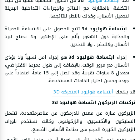
تعد
ابتسامة هوليود
3d
من الحلول المناسبة نسبياً من حيث
التكلفة، بالمقارنة مع النتائج والإجراءات التداخلية البديلة
لتجميل الأسنان، وكذلك بالنظر لنتائجها.
ابتسامة هوليود 3d
تتيح الحصول على الابتسامة الجميلة
والجذابة دون الشعور بألم على الإطلاق، ولا تحتاج لبرد
الأسنان ولاللحفر ، ولا للتخدير.
إجراء
ابتسامة هوليود
3d
هو إجراء آمن نسبياً ولا يؤذي
الأسنان مع مرور الوقت، بالإضافة إلى طول عمرها الافتراضي،
بمعدل 8 سنوات تقريباً، وقد تصل إلى 15 عاماً، اعتماداً على
جودة وحسن اختيار الخامات المستخدمة.
قد يهمك:
أبتسامة هوليود المتحركة 3D
تركيبات الزيركون ابتسامة هوليود 3d
الزيركون عبارة عن معدن نادرمكون من عناصرمتعددة، تشمل
السليكون، والأكسجين، والزركونيوم، وكانت تستخدم بلورات
الزيركون الكبيرة الحجم في صناعة الألماس المُصنع.