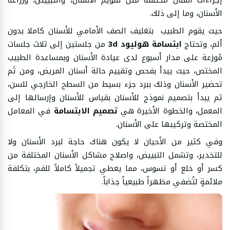
إجراءات أسنان مختلفة مثل تقويم الأسنان، والتبييض، وزراعة
الأسنان، وما إلى ذلك.
حيث يقوم الطبيب بتغليف الصف الأمامي للأسنان كاملا بدون
ألم، وتحتاج
ابتسامة هوليود 3d
من جلستين إلى ثلاث جلسات
مُوزعة على مدار أسبوع لدى عيادة الأسنان وبمساعدة الطبيب
المختص، حيث يبدأ بفحص وتقييم حالة أسنان المريض، ومن ثَم
تحضير الأسنان وذلك ببرد جزء بسيط من السطح الخارجي للسن،
ثم يبدأ بتصميم نموذج للأسنان بقياس للأسنان وإرسالها إلى
المعمل، والخطوة الأخيرة هي
تصميم الابتسامة
في المعامل
المختصة وتركيبها على الأسنان.
وفي كثير من الأحيان لا يكون هناك حاجة لبرد الأسنان ولا
للتخدير، وتشمل التبييض، واصلاح مشاكل الأسنان المختلفة من
كسر أو خلع أو تسوس، مما يعطي تجميلاً كاملاً للفم، بتكلفة
ملائمةٍ لتُضفي مظهراً طبيعياً جذاباً.