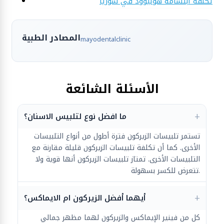
تكلفة ابتسامة هوليوود في سوريا
المصادر الطبية
mayodentalclinic
الأسئلة الشائعة
ما افضل نوع لتلبيس الاسنان؟
تستمر تلبيسات الزيركون فترة أطول من أنواع التلبيسات
الأخرى. كما أن تكلفة تلبيسات الزيركون قليلة مقارنة مع
التلبيسات الأخرى. تمتاز تلبيسات الزيركون أنها قوية ولا
تتعرض للكسر بسهولة.
أيهما أفضل الزيركون ام الايماكس؟
كل من فينير الإيماكس والزيركون لهما مظهر جمالي