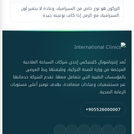
الزركون هو نوع خاص من السيراميك. وعادة لا يتغير لون
السيراميك مع الزمن إذا كانت نوعيته جيدة.
تُعد إنترناشونال كلينيكس إحدى شركات السياحة العلاجية
المرخصة من وزارة الصحة التركية، وظيفتها ربط المرضى
بالمؤسسات الطبية التي تتعامل معها. تقدم الشركة خدماتها
عبر مستشفيات وعيادات متعاقدة، بهدف توفير أعلى مستويات
الرعاية الصحية.
+905526000007