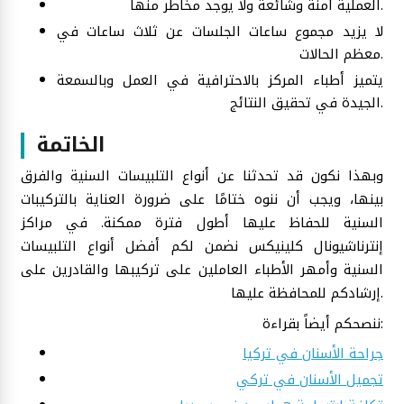
العملية آمنة وشائعة ولا يوجد مخاطر منها.
لا يزيد مجموع ساعات الجلسات عن ثلاث ساعات في
معظم الحالات.
يتميز أطباء المركز بالاحترافية في العمل وبالسمعة
الجيدة في تحقيق النتائج.
الخاتمة
وبهذا نكون قد تحدثنا عن أنواع التلبيسات السنية والفرق
بينها، ويجب أن ننوه ختامًا على ضرورة العناية بالتركيبات
السنية للحفاظ عليها أطول فترة ممكنة. في مراكز
إنترناشيونال كلينيكس نضمن لكم أفضل أنواع التلبيسات
السنية وأمهر الأطباء العاملين على تركيبها والقادرين على
إرشادكم للمحافظة عليها.
ننصحكم أيضاً بقراءة:
جراحة الأسنان في تركيا
تجميل الأسنان في تركي