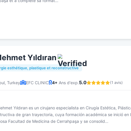
paşa et a complété sa format…
ehmet Yıldıran
rgie esthétique, plastique et reconstructive
5.0
bul, Turkey
EFC CLINIC
4+
Ans d'exp.
(1 avis)
Mehmet Yıldıran es un cirujano especialista en Cirugía Estética, Plástic
ructiva de gran trayectoria, cuya formación académica se inició en 
giosa Facultad de Medicina de Cerrahpaşa y se consolid…