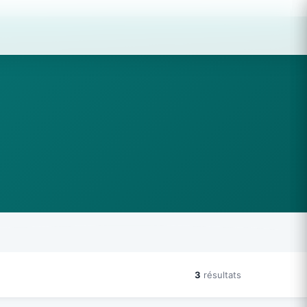
3
résultats