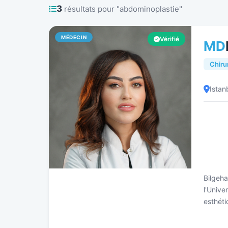
3
résultats pour "abdominoplastie"
MÉDECIN
Vérifié
MD
Chiru
Istan
Bilgeha
l'Unive
esthéti