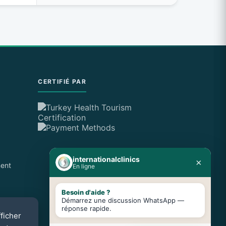
CERTIFIÉ PAR
internationalclinics
×
ment
En ligne
Besoin d'aide ?
Démarrez une discussion WhatsApp —
réponse rapide.
ficher