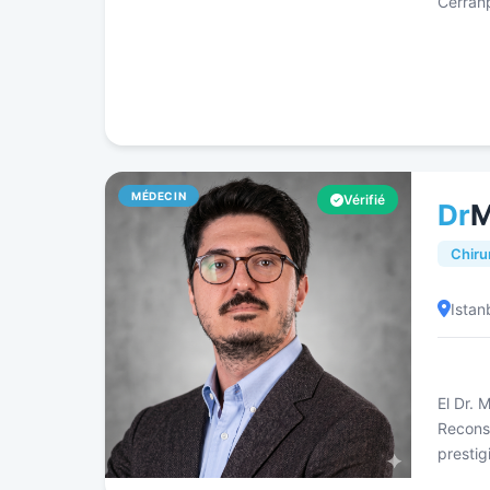
Cerrah
MÉDECIN
Vérifié
Dr
M
Chiru
Istan
El Dr. 
Reconst
presti