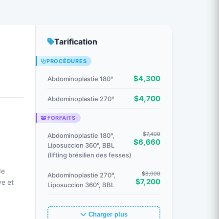
Tarification
PROCÉDURES
$4,300
Abdominoplastie 180°
$4,700
Abdominoplastie 270°
FORFAITS
$7,400
Abdominoplastie 180°,
$6,660
Liposuccion 360°, BBL
(lifting brésilien des fesses)
de
$8,000
Abdominoplastie 270°,
$7,200
ve et
Liposuccion 360°, BBL
Charger plus