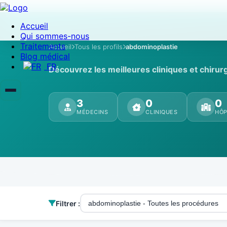
Accueil
Qui sommes-nous
Traitements
Accueil
Tous les profils
abdominoplastie
Blog médical
FR
Découvrez les meilleures cliniques et chiru
3
0
0
MÉDECINS
CLINIQUES
HÔP
Filtrer :
abdominoplastie - Toutes les procédures