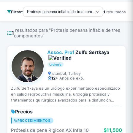
Filtrar:
1
resultados
Prótesis peneana inflable de tres componentes - Todos los p
resultados para "Prótesis peneana inflable de tres
1
componentes"
Assoc. Prof
Zulfu Sertkaya
Urología
Istanbul, Turkey
12+
Años de exp.
Zülfü Sertkaya es un urólogo experimentado especializado
en salud reproductiva masculina, urología protésica y
tratamientos quirúrgicos avanzados para la disfunción
eréctil y enfermedades del sistema urinario. Cuenta con…
Precios
PROCEDIMIENTOS
$11,500
Prótesis de pene Rigicon AX Infla 10