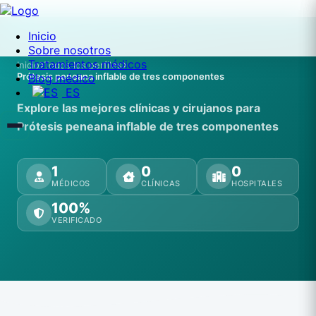
Inicio
Sobre nosotros
Tratamientos médicos
Inicio
Todos los perfiles
Prótesis peneana inflable de tres componentes
Blog médico
ES
Explore las mejores clínicas y cirujanos para
Prótesis peneana inflable de tres componentes
1
0
0
MÉDICOS
CLÍNICAS
HOSPITALES
100%
VERIFICADO