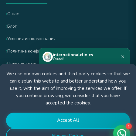
О нас
Блог
internationalclinics
×
Онлайн
Условия использования
We use our own cookies and third-party cookies so that we
Политика конфиденциальности
Нужна помощь?
can display this website and better understand how you
Напишите в WhatsApp — ответим
Политика отмены и возврата
use it, with the aim of improving the services we offer. If
быстро.
you continue browsing, we consider that you have
accepted the cookies.
СЕРТИФИЦИРОВАНО
Начать чат
Accept All
1
Manage Cookies