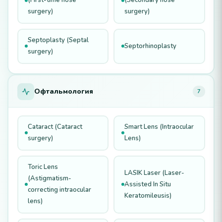
(First-time nose
(Secondary nose
surgery)
surgery)
Septoplasty (Septal
Septorhinoplasty
surgery)
Офтальмология
7
Cataract (Cataract
Smart Lens (Intraocular
surgery)
Lens)
Toric Lens
LASIK Laser (Laser-
(Astigmatism-
Assisted In Situ
correcting intraocular
Keratomileusis)
lens)