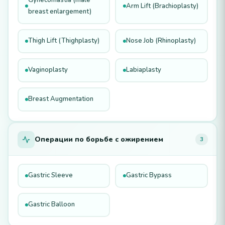
Gynecomastia (male
Arm Lift (Brachioplasty)
breast enlargement)
Thigh Lift (Thighplasty)
Nose Job (Rhinoplasty)
Vaginoplasty
Labiaplasty
Breast Augmentation
Операции по борьбе с ожирением
3
Gastric Sleeve
Gastric Bypass
Gastric Balloon