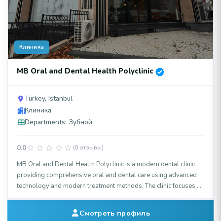
Клиника
MB Oral and Dental Health Polyclinic
Turkey, Istanbul
Клиника
Departments: Зубной
0.0
(0 отзывы)
MB Oral and Dental Health Polyclinic is a modern dental clinic
providing comprehensive oral and dental care using advanced
technology and modern treatment methods. The clinic focuses on
patient comfort, personalized treatment plans, and achieving
healthy, aesthetic smiles through high-quality dental services.
Смотреть профиль