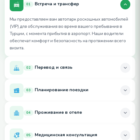
Встреча и трансфер
01
Мы предоставляем вам автопарк роскошных автомобилей
(VIP) для обслуживания во время вашего пребывания в
Турции, с момента прибытия в аэропорт. Наши водители
обеспечат комфорт и безопасность на протяжении всего
визита.
Перевод и связь
02
Находясь в вашем втором доме — Турции, вы не
Планирование поездки
почувствуете языкового барьера, так как наши
03
переводчики помогут с каждой деталью вашей поездки.
Как минимум один переводчик будет сопровождать вас во
Чтобы ваша поездка была особенной, а не просто обычным
всех перемещениях.
Проживание в отеле
визитом, наша команда подготовит индивидуальный план
04
лечения, соответствующий вашим потребностям и
графику, гарантируя выполнение необходимых процедур и
Выбрать комфортный отель с высококачественным
превращая ваше путешествие в незабываемое
Медицинская консультация
обслуживанием непросто, особенно в чужой стране. Не
05