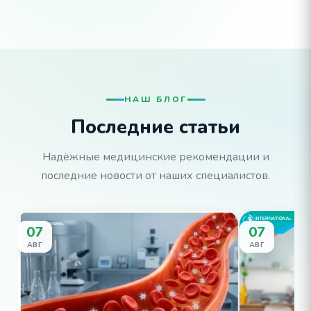
НАШ БЛОГ
Последние статьи
Надёжные медицинские рекомендации и
последние новости от наших специалистов.
07
07
Ангионев
АВГ
АВГ
Лечение
Ангионевро
Ангионевро
является в