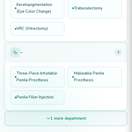
Keratopigmentation
Trabeculectomy
(Eye Color Change)
VRC (Vitrectomy)
-
3
Three-Piece Inflatable
Malleable Penile
Penile Prosthesis
Prosthesis
Penile Filler Injection
1 more department