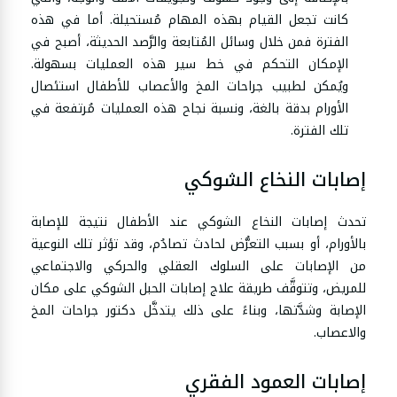
كانت تجعل القيام بهذه المهام مُستحيلة. أما في هذه
الفترة فمن خلال وسائل المُتابعة والرَّصد الحديثة، أصبح في
الإمكان التحكم في خط سير هذه العمليات بسهولة.
ويُمكن لطبيب جراحات المخ والأعصاب للأطفال استئصال
الأورام بدقة بالغة، ونسبة نجاح هذه العمليات مُرتفعة في
تلك الفترة.
إصابات النخاع الشوكي
تحدث إصابات النخاع الشوكي عند الأطفال نتيجة للإصابة
بالأورام، أو بسبب التعرُّض لحادث تصادُم، وقد تؤثر تلك النوعية
من الإصابات على السلوك العقلي والحركي والاجتماعي
للمريض، وتتوقَّف طريقة علاج إصابات الحبل الشوكي على مكان
الإصابة وشدَّتها، وبناءً على ذلك يتدخَّل دكتور جراحات المخ
والاعصاب.
إصابات العمود الفقري