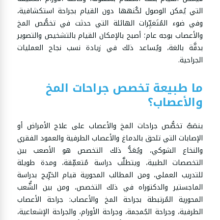
التي يُمكن الوصول لكُنهها دون القيام بجراحة استكشافية،
وفي ضوء المُتَغيِّرات الهائلة التي حدثت في تخصُّص المخ
والأعصاب بوجه عام؛ أصبح بالإمكان القيام بالتشخيص والتصوير
بدقَّة بالغة، ويُساعد ذلك في زيادة نسب نجاح العمليات
الجراحية.
ما طبيعة تخصص جراحات المخ
والأعصاب؟
ينصَبُّ تخصُّص جراحات المخ والأعصاب على علاج الأمراض أو
الإصابات التي تلحق بالدماغ والأعصاب الطرفية والعمود الفقري
والنخاع الشوكي، ويُعَدُّ ذلك التخصص هو الأصعب بين
التخصصات الطبية، ويتطلَّب دراسة مُتعمِّقة، ومدة طويلة
للتدريب العملي، ومن المطالب المحورية قيام الخرِّيج بدراسة
الماجستير والدكتوراه في ذلك التخصص، ومن بين الشُّعب
المحورية المُرتبطة بجراحة المخ والأعصاب: جراحة الأعصاب
الطرفية، وجراحة الجُمجمة، وجراحة الأورام، والجراحة الإشعاعية،