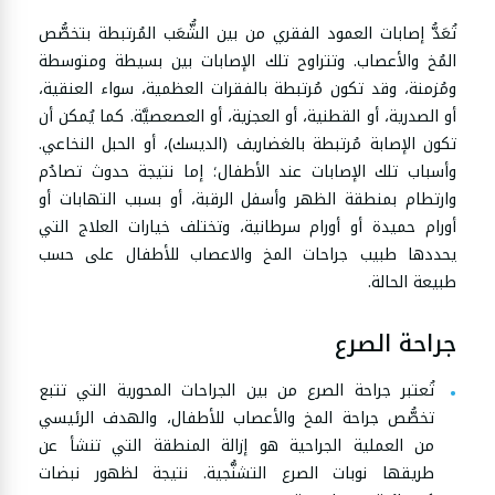
تُعَدُّ إصابات العمود الفقري من بين الشُّعَب المُرتبطة بتخصُّص
المُخ والأعصاب. وتتراوح تلك الإصابات بين بسيطة ومتوسطة
ومُزمنة، وقد تكون مُرتبطة بالفقرات العظمية، سواء العنقية،
أو الصدرية، أو القطنية، أو العجزية، أو العصعصيَّة. كما يُمكن أن
تكون الإصابة مُرتبطة بالغضاريف (الديسك)، أو الحبل النخاعي.
وأسباب تلك الإصابات عند الأطفال؛ إما نتيجة حدوث تصادُم
وارتطام بمنطقة الظهر وأسفل الرقبة، أو بسبب التهابات أو
أورام حميدة أو أورام سرطانية، وتختلف خيارات العلاج التي
يحددها طبيب جراحات المخ والاعصاب للأطفال على حسب
طبيعة الحالة.
جراحة الصرع
تُعتبر جراحة الصرع من بين الجراحات المحورية التي تتبع
تخصُّص جراحة المخ والأعصاب للأطفال، والهدف الرئيسي
من العملية الجراحية هو إزالة المنطقة التي تنشأ عن
طريقها نوبات الصرع التشنُّجية. نتيجة لظهور نبضات