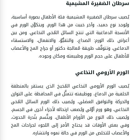
سرطان الضفيرة المشيمية
يُصيب سرطان الضفيرة المشيمية فئة الأطفال بصورة أساسية،
ويُوجد نوع حميد، وآخر خبيث من هذا الورم. ويتكوَّن الورم في
الأنسجة الدماغية التي تنتج السائل المُخي النخاعي. ومن بين
أعراض ذلك الورم: الصداع، والتقيُّؤ، والانفعال، والاستسقاء
الدماغي، وتتوقَّف طريقة مُعالجة دكتور أو جراح المخ والأعصاب
للأطفال على حجم الورم وطبيعته ومكان وجوده.
الورم الأرومي النخاعي
يُصيب الورم الأرومي النخاعي المُخيخ الذي يستقر بالمنطقة
الخلفية من الدماغ، ووظيفته تتمثَّل في المحافظة على التوازن
والحركة والتوافق العضلي، ويُصيب ذلك الورم السائل المُخي
النخاعي، وهو ورم أوَّلي ويُصعب ارتحاله لأجزاء أخرى في الجسم،
ويُصيب ذلك النوع من الأورام الأطفال، ويتَّسم بنُدرة الحدوث،
وفي بعض الأوقات قد يحتاج الأمر إلى اللجوء لجراحات المخ
والأعصاب للتخلص من الورم في حالة نموه وانتشاره.