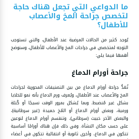
ما الدواعي التي تجعل هناك حاجة
لتخصص جراحة المخ والأعصاب
للأطفال؟
يُوجد كثير من الحالات المرضية عند الأطفال، والتي تستوجب
التوجه لمتخصص في جراحات المخ والأعصاب للأطفال، وسنوضح
أهمها فيما يلي:
جراحة أورام الدماغ
تُعَدُّ جراحة أورام الدماغ من بين التصنيفات المحورية لجراحات
المخ والأعصاب عند الأطفال، ويُعرف ورم الدماغ بأنه نمو للخلايا
بشكل غير مُنضبط. وبما يُشكل بمرور الوقت نسيجًا أو كُتلة
ورمية، وبعض أورام الدماغ أو المُخ حميدة (غير سرطانية)،
والبعض الآخر خبيث (سرطاني)، وتنقسم أورام الدماغ لنوعين
على حسب مكان النشأة. وفي ذلك فإن هناك أورامًا أساسية
تتكون في الدماغ، وأخرى ثانوية أو انتقالية تتكون في أعضاء