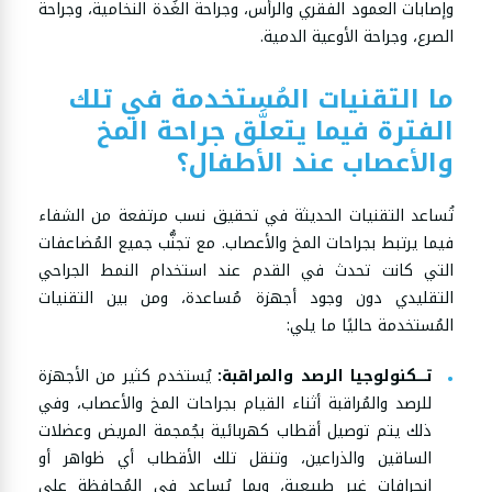
وإصابات العمود الفقري والرأس، وجراحة الغُدة النخامية، وجراحة
الصرع، وجراحة الأوعية الدمية.
ما التقنيات المُستخدمة في تلك
الفترة فيما يتعلَّق جراحة المخ
والأعصاب عند الأطفال؟
تُساعد التقنيات الحديثة في تحقيق نسب مرتفعة من الشفاء
فيما يرتبط بجراحات المخ والأعصاب. مع تجنُّب جميع المُضاعفات
التي كانت تحدث في القدم عند استخدام النمط الجراحي
التقليدي دون وجود أجهزة مُساعدة، ومن بين التقنيات
المُستخدمة حاليًا ما يلي:
تــــكنولوجيا الرصد والمراقبة:
يُستخدم كثير من الأجهزة
للرصد والمُراقبة أثناء القيام بجراحات المخ والأعصاب، وفي
ذلك يتم توصيل أقطاب كهربائية بجُمجمة المريض وعضلات
الساقين والذراعين، وتنقل تلك الأقطاب أي ظواهر أو
انحرافات غير طبيعية، وبما يُساعد في المُحافظة على