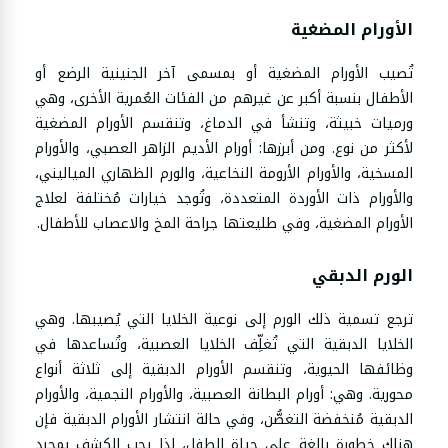
الأورام المضغية
تُصيب الأورام المضغية أو بمسمى آخر الجنينية الرضع أو
الأطفال بنسبة أكبر عن غيرهم من الفئات العُمرية الأخرى، وهي
ورميات خبيثة، وتنشأ في الدماغ، وتنقسم الأورام المضغية
لأكثر من نوع. ومن أبرزها: أورام الأديم الزاهر العصبي، والأورام
المسخية، والأورام الأرومة النخاعية، والورم الظهاري المياليني،
والأورام ذات الأوردة المتعددة، وتُوجد خيارات مُختلفة لعلاج
الأورام المضغية، وفي طليعتها جراحة المخ والاعصاب للأطفال.
الورم الدبقي
ترجع تسمية ذلك الورم إلى نوعية الخلايا التي يُصيبها. وهي
الخلايا الدبقية التي تُغلِّف الخلايا العصبية، وتُساعدها في
وظائفها الحيوية، وتنقسم الأورام الدبقية إلى ثلاثة أنواع
محورية. وهي: أورام البطانة العصبية، والأورام النجمية، والأورام
الدبقية مُنخفضة التغصُّن، وفي حالة انتشار الأورام الدبقية فإن
هناك خطورة بالغة على حياة الطفل، لذا يجب الكشف بمجرد