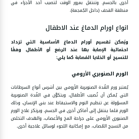
أخرى بالجسم. وتنتقل بمرور الوقت لتصيب أحد الأجزاء في
منطقة القحف (داخل الجُمجمة).
انواع اورام الدماغ عند الاطفال
ويُمكن تقسيم أورام الدماغ الأساسية التي تزداد
احتمالية الإصابة بها عند الرضع أو الأطفال
.
وفقًا
للنسيج أو الخلايا المُصابة كما يلي:
الورم الصنوبري الأرومي
يُعتبر ورم الغُدة الصنوبرية الأرومي بين أشرس أنواع السرطانات
التي يُمكن أن تُصيب الأطفال، ويتكوَّن في الغُدة الصنوبرية
المسؤولة عن تنظيم النوم والاستيقاظ عند بني الإنسان، وذلك
الورم قلما ينتقل إلى أماكن أخرى في الجسم، ويرتكز علاج الورم
الصنبوري الأرومي على جراحة المخ والأعصاب، والهدف التخلص
من النسيج المُصاب، مع إمكانية اللجوء لوسائل علاجية أخرى.