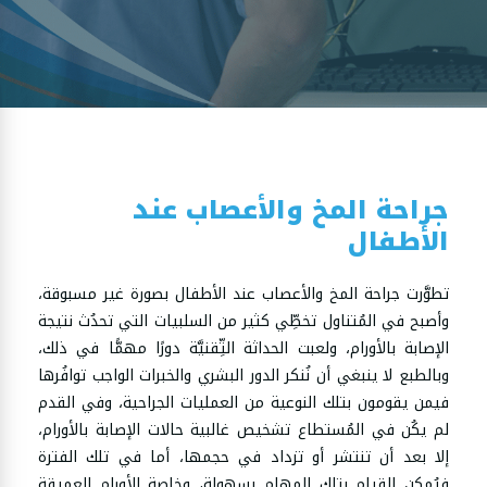
جراحة المخ والأعصاب عند
الأطفال
تطوَّرت جراحة المخ والأعصاب عند الأطفال بصورة غير مسبوقة،
وأصبح في المُتناول تخطِّي كثير من السلبيات التي تحدُث نتيجة
الإصابة بالأورام، ولعبت الحداثة التِّقنيَّة دورًا مهمًّا في ذلك،
وبالطبع لا ينبغي أن نُنكر الدور البشري والخبرات الواجب توافُرها
فيمن يقومون بتلك النوعية من العمليات الجراحية، وفي القدم
لم يكُن في المُستطاع تشخيص غالبية حالات الإصابة بالأورام،
إلا بعد أن تنتشر أو تزداد في حجمها، أما في تلك الفترة
فيُمكن القيام بتلك المهام بسهولة، وخاصة الأورام العميقة