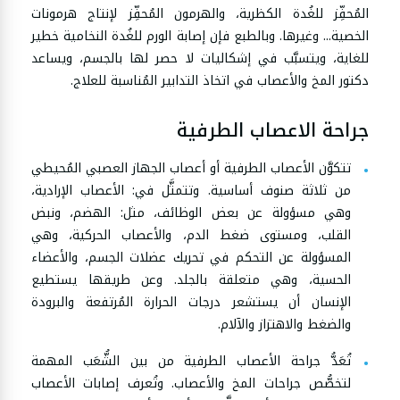
المُحفِّز للغُدة الكظرية، والهرمون المُحفِّز لإنتاج هرمونات
الخصية... وغيرها. وبالطبع فإن إصابة الورم للغُدة النخامية خطير
للغاية، ويتسبَّب في إشكاليات لا حصر لها بالجسم، ويساعد
دكتور المخ والأعصاب في اتخاذ التدابير المُناسبة للعلاج.
جراحة الاعصاب الطرفية
تتكوَّن الأعصاب الطرفية أو أعصاب الجهاز العصبي المُحيطي
من ثلاثة صنوف أساسية. وتتمثَّل في: الأعصاب الإرادية،
وهي مسؤولة عن بعض الوظائف، مثل: الهضم، ونبض
القلب، ومستوى ضغط الدم، والأعصاب الحركية، وهي
المسؤولة عن التحكم في تحريك عضلات الجسم، والأعضاء
الحسية، وهي متعلقة بالجلد. وعن طريقها يستطيع
الإنسان أن يستشعر درجات الحرارة المُرتفعة والبرودة
والضغط والاهتزاز والآلام.
تُعَدُّ جراحة الأعصاب الطرفية من بين الشُّعَب المهمة
لتخصُّص جراحات المخ والأعصاب. وتُعرف إصابات الأعصاب