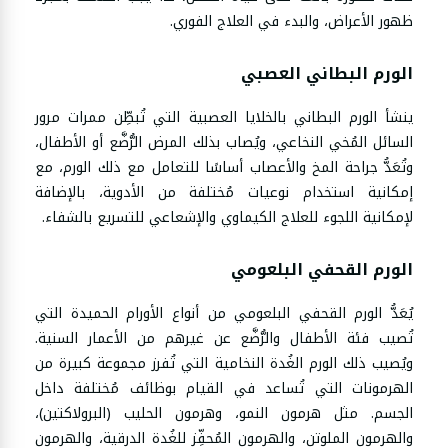
ظهور الأعراض، والبدء في العلاج الفوري.
الورم البطاني العصبي
ينشأ الورم البطاني بالخلايا العصبية التي تُبطِّن ممرات مرور
السائل المُخي النخاعي، ويُصاب بذلك المرض الرُّضَّع أو الأطفال،
وتُعَدُّ جراحة المخ والأعصاب أساسًا للتعامل مع ذلك الورم، مع
إمكانية استخدام نوعيات مُختلفة من الأدوية، بالإضافة
لإمكانية اللجوء للعلاج الكيماوي والإشعاعي للتسريع بالشفاء.
الورم القحفي البلعومي
يُعَدُّ الورم القحفي البلعومي من أنواع الأورام الحميدة التي
تُصيب فئة الأطفال والرُّضَّع عن غيرهم من الأعمار السنية.
ويُصيب ذلك الورم الغُدة النخامية التي تُفرز مجموعة كبيرة من
الهرمونات التي تُساعد في القيام بوظائف مُختلفة داخل
الجسم. مثل هرمون النمو، وهرمون الحليب (البرولاكتين)،
والهرمون الملوتن، والهرمون المُحفِّز للغُدة الدرقية، والهرمون