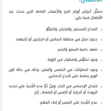
تتمثَّل أعراض أورام المخ والأعصاب العامة التي تحدث عند
الأطفال فيما يلي:
الصداع المستمر، والغثيان، والتقيُّؤ.
حدوث شلل في منطقة الساقين أو الذراعين أو كليهما.
ضعف حاسة السمع والشم.
وجود تشوُّش واضطراب في الرؤية.
وجود اضطرابات في التنفس والنبض، وذلك في حالة كون
الورم يضغط على الجذع الدماغي.
فقدان الإحساس في الجلد، وَمِنْ ثَمَّ عدم القُدرة على تحديد
البرودة أو الحرارة أو اللمس أو الضغط... إلخ
عدم القُدرة على التعبير أو بُطء الفهم.