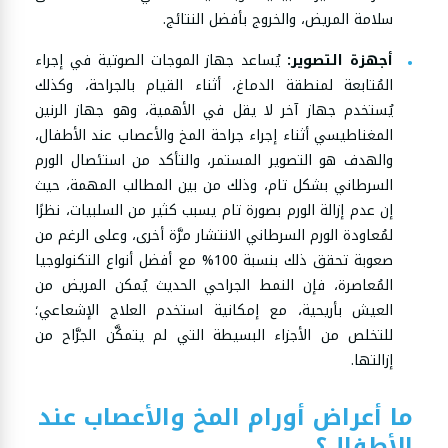
سلامة المريض، والخروج بأفضل النتائج.
أجهزة التصوير:
يُساعد جهاز الموجات الصوتية في إجراء
المُتابعة لمنطقة الدماغ، أثناء القيام بالجراحة، وكذلك
يُستخدم جهاز آخر لا يقل في الأهمية، وهو جهاز الرنين
المغناطيسي أثناء إجراء جراحة المخ والأعصاب عند الأطفال،
والهدف هو التصوير المستمر، والتأكد من استئصال الورم
السرطاني بشكل تام، وذلك من بين المطالب المهمة، حيث
إن عدم إزالة الورم بصورة تام يسبب كثير من السلبيات، نظرًا
لمُعاودة الورم السرطاني الانتشار مرَّة أخرى، وعلى الرغم من
صعوبة تحقق ذلك بنسبة 100% مع أفضل أنواع التكنولوجيا
المُعاصرة، فإن النمط الجراحي الحديث يُمكن المريض من
العيش بأريحية، مع إمكانية استخدم العلاج الإشعاعي؛
للتخلص من الأجزاء البسيطة التي لم يتمكَّن الجرَّاح من
إزالتها.
ما أعراض أورام المخ والأعصاب عند
الأطفال؟