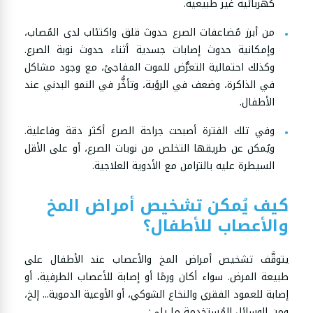
كهربائية غير طبيعية.
من أبرز مُضاعفات الصرع حدوث قلق واكتئاب لدى المُصاب،
وإمكانية حدوث إصابات جسدية أثناء حدوث نوبة الصرع.
وكذلك احتمالية التعرُّض للموت المفاجئ، مع وجود مشاكل
في الذاكرة، وضعف في الرؤية، وتأخُّر في النمو البدني عند
الأطفال.
وفي تلك الفترة أصبحت جراحة الصرع أكثر دقة وفاعلية.
ويُمكن عن طريقها التخلص من نوبات الصرع، أو على الأقل
السيطرة عليه بالتزامن مع الأدوية العلاجية.
كيف يُمكن تشخيص أمراض المخ
والأعصاب للأطفال؟
يتوقَّف تشخيص أمراض المخ والأعصاب عند الأطفال على
طبيعة المرض. سواء أكان ورمًا أو إصابة للأعصاب الطرفية، أو
إصابة للعمود الفقري والنخاع الشوكي، أو الأوعية الدموية... إلخ،
ومن الوسائل المُستخدمة ما يلي: