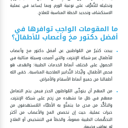
وتحليله للتَّعرُّف على نوعية الورم. وبما يُساعد في عملية
الاستكشاف وتحديد الخطة المناسبة للعلاج.
ما المقومات الواجب توافرها في
أفضل دكتور مخ وأعصاب للأطفال؟
يبحث كثيرٌ من المُواطنين عن أفضل دكتور مخ وأعصاب
للأطفال عبر شبكة الإنترنت. والتي أصبحت وسيلة مثالية في
الحصول على مُختلف أنماط الخدمات الطبية؛ والهدف هو
فحص الأطفال، واتِّخاذ التَّدابير العلاجية المناسبة.. حَمَى الله
أطفالنا من جميع أنماط الأسقام والأمراض.
من المهم أن يتوخَّى المُواطنون الحذر فيمن يتم التعامل
معهم في ظل ما نشهده من زخم على شبكة الإنترنت.
والتأكُّد من مدى ما يتمتَّع به الأطبَّاء المُستهدفون من
خبرات عملية. حيث إن تخصص المخ والأعصاب من أكثر
التخصُّصات الطبية صعوبةً، والخطأ في التشخيص أو العلاج
له عواقب وخيمة.