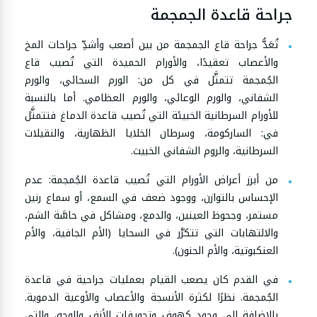
جراحة قاعدة الجمجمة
تُعَدُّ جراحة قاع الجمجمة من بين أصعب وأشدِّ جراحات المخ
والأعصاب تعقيدًا، والأورام الحميدة التي تُصيب قاع
الجُمجمة تتمثَّل في كل من: الورم السحائي، والورم
الشفاني، والورم الوعائي، والورم العظامي. أما بالنسبة
للأورام السرطانية الخبيئة التي تُصيب قاعدة الدماغ فتتمثَّل
في: الساركومة، وسرطان الخلايا الظهارية، والنقيلات
السرطانية، والروم الشفاني الخبيث.
من أبرز أعراض الأورام التي تُصيب قاعدة الجُمجمة: عدم
الإحساس بالتوازن، ووجود ضعف في السمع، أو سماع رنين
مستمر، وجحوظ العينين، والدمع، ومشاكل في حاسَّة الشم،
والالتهابات التي تتكرَّر في السحايا (الأم الجافية، والأم
العنكبوتية، والأم الحنون).
في القدم كان يصعب القيام بعمليات جراحية في قاعدة
الجُمجمة. نظرًا لكثرة الأنسجة والأعصاب والأوعية الدموية.
بالإضافة إلى وجود كهوف وتجويفات الأنف والوجه، والتي