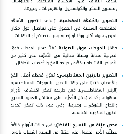
بهدف التَّعرُّف على الأجسام المناعية، والفيروسات،
ومستوى السكر، والكولسترول، والهرمونات... وغيرها.
التصوير بالأشعَّة المقطعية:
يُساعد التصوير بالأشعَّة
المقطعية السينية في الحصول على تفاصيل حول مكان
المرض. سواء أكان ورمًا أو إصابة بسبب تصادُم أو التهابات.
جهاز الموجات فوق الصوتية
: يُعَدُّ جهاز الموجات فوق
الصوتية بمثابة وسيلة مثالية في التَّعرُّف على كثير من
الأمراض المُرتبطة بتخصُّص جراحة المخ والأعصاب للأطفال.
التصوير بالرنين المغناطيسي:
يُعوِّل مُعظم أطبَّاء المُخ
والأعصاب كثيرًا على جهاز التصوير بالموجات المغناطيسية
(الرنين المغناطيسي). فعن طريقه يُمكن اكتشاف الأورام
بسهولة. وكذلك يُمكن التَّعرُّف على مشاكل العمود الفقري
والنخاع الشوكي.... وغيرها، وفي ضوء ذلك يُمكن تحديد
الطرق العلاجية المُناسبة.
فحص عيِّنة من النسيج المُتضرِّر
: في حالات الأورام خاصَّةً
يتطلَّب الأمر الحصول على عيِّنة من النسيج المُصاب بالورم.