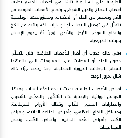
الطرفية على أنها عِلَّة تنشأ في أعصاب الجسم بخلاف
أعصاب الدماغ والحبل الشوكي. وتخرج الأعصاب الطرفية من
المُخ وتستقر في الجلد أو العضلات، ومسؤوليتها الوظيفية
تتمثَّل في توصيل النبضات أو الإشارات الكهربائية من المُخ
والنخاع الشوكي للأرجل والأيدي، وَمِنْ ثَمَّ يقوم الإنسان
بحركته الطبيعية.
وفي حالة حدوث أي أضرار للأعصاب الطرفية، فلن يتسنَّى
حصول الجلد أو العضلات على المعلومات التي تلزمهما
للقيام بالوظائف الحيوية المطلوبة، وقد يحدث جرَّاء ذلك
شلل بمرور الوقت.
أمراض الأعصاب الطرفية تحدث نتيجة لعدَّة أسباب. ومنها:
العوامل الوراثية، والإصابة بداء السُّكَّري، والتعرُّض للسُّموم،
واضطرابات النسيج الضَّام، وكذلك الأورام السرطانية،
ومشاكل النخاع العظمي، وأمراض المناعة الذاتية، وأمراض
الكبد، وأمراض الغُدة الدرقية، وأمراض الكُلى، ونقص
الفيتامينات.