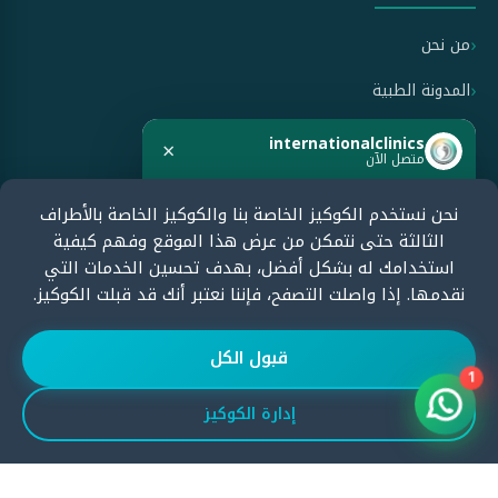
من نحن
المدونة الطبية
سياسة الاستخدام
internationalclinics
×
متصل الآن
سياسة الخصوصية
نحن نستخدم الكوكيز الخاصة بنا والكوكيز الخاصة بالأطراف
هل تحتاج مساعدة؟
سياسة الإلغاء والاسترداد
الثالثة حتى نتمكن من عرض هذا الموقع وفهم كيفية
ابدأ الدردشة الآن وسنرد بسرعة.
استخدامك له بشكل أفضل، بهدف تحسين الخدمات التي
نقدمها. إذا واصلت التصفح، فإننا نعتبر أنك قد قبلت الكوكيز.
معتمدون من قبل
ابدأ الدردشة
قبول الكل
1
إدارة الكوكيز
© جميع الحقوق محفوظة لإنترناشونال كلينيكس
2026