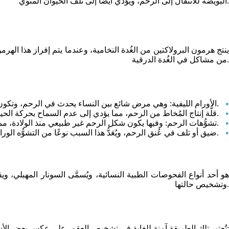
البويضة للانتقال إلى الرحم، ويؤدي أيضًا إلى تلف الحيوان المنوي.
ينتج هرمون البرولاكتين من الغُدة النخامية، وعندما يتم إفراز هذا اله
من مشاكل في الغُدة الدرقية.
الأورام الليفية: وهي مرض شائع بين النساء يحدث في الرحم، وتكون تلك الأورام حميدة، وتؤدي إلى حدوث انسداد في قناة فالوب، وتؤثر على الإباضة والخصوبة عند المرأة.
قلَّة إنتاج المُخاط من الرحم، مما يؤدي إلى عدم السماح بحركة الحيوانات المنوية إلى داخل الرحم وقناة فالوب.
تشوُّهات الرحم: وفيها يكون شكل الرحم غير طبيعي منذ الولادة، مما يؤدي إلى منع الحمل، أو الإجهاض المُتكرِّر.
ضيق أو تلف في عُنق الرحم، ويُعَدُّ هذا السبب نوعًا من التشوُّه الوراثي.
هو أحد أنواع الفحوصات الطبية النسائية، ويُسمَّى السونار المهبلي،
وتشخيص حالتها.
تُعتبر تلك الطريقة آمنة للغاية في تشخيص العقم، على عكس بعض الأشعَّة الأخرى التي تُستخدم في (تصوير الرحم)، وتتم كالتالي: