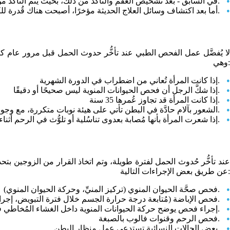
في السَّابق - بعد تشخيص العقم والتأكد من ذلك، بحيث يتم التأكد من عدم وجود فرصة للحمل دون استخدام أي من وسائل منع الحمل - كان يُطلق على المرأة أو الرجل في تلك الحالة لفظ عقيم.
أما بعد اكتشاف وسائل العلاج الحديثة مؤخرًا، أصبحت هناك قُدرة للكثيرين على الحمل والإنجاب.
لا يُفضَّل عمل الفحص الطبي عند تأخُّر حدوث الحمل قبل مرور عام كا
وهي:
إذا كانت المرأة تُعاني من اضطراب في الدورة الشهرية.
إذا شكَّ الرجل أن فحص الحيوانات المنوية ليس صحيحًا أو دقيقًا.
إذا كانت المرأة قد تجاوز عُمرها 35 سنة.
الشعور بآلام حادَّة في البطن تأتي على هيئة نوبات متكررة، مع وجود التهابات تناسُلية لدى المرأة.
إذا شعرت المرأة بأنها مُصابة بعدوى تناسُلية أو تلوُّث في الرحم أثناء الفحص المهبلي.
عند تأخُّر حُدوث الحمل لفترة طويلة، وتم اتخاذ القرار من الزوجين بت
عن طريق بعض الإجراءات التالية:
فحص صحَّة الحيوان المنوي (تركيز المنيِّ، وحركة الحيوان المنوي).
فحص الإباضة (مُتابعة درجة حرارة الجسم خلال فترة التبويض، إجراء تحاليل هرمونية)، (تصوير الرحم) بواسطة جهاز الموجات فوق الصوتية.
إجراء فحص يوضح حركة الحيوانات المنوية داخل الغشاء المُخاطي في الرحم.
فحص الرحم وقنوات فالوب بالصبغة.
بعض الحالات النسائية تستدعي عمل منظار البطن.