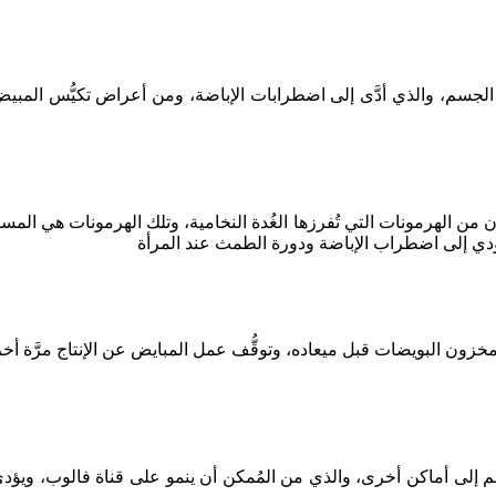
 الجسم، والذي أدَّى إلى اضطرابات الإباضة، ومن أعراض تكيُّس المب
ن الهرمونات التي تُفرزها الغُدة النخامية، وتلك الهرمونات هي المسؤولة عن تحفيز وتنظيم التبويض 
دان مخزون البويضات قبل ميعاده، وتوقُّف عمل المبايض عن الإنتاج مرَّ
م إلى أماكن أخرى، والذي من المُمكن أن ينمو على قناة فالوب، ويؤدي إ