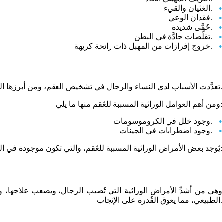
الغثيان والقيء.
فقدان الوعي.
حُمَّى شديدة.
تقلُّصات حادَّة في البطن.
خروج إفرازات من المهبل ذات رائحة كريهة.
تعدَّدت الأسباب لدى النساء والرجال في تشخيص العقم، ومن أبرزها العامل الوراثي، حيث يُوجد رابط أساسي مُشترك بين العقم والوراثة في حياة الفرد.
ومن أهم العوامل الوراثية المسببة للعُقم منها ما يلي:
وجود خلل في الكروموسومات.
وجود اضطرابات في الجينات.
يُوجد بعض الأمراض الوراثية المسببة للعُقم، والتي تكون موجودة في التاريخ العائلي للشخص، ومنها:
وهي من أشدِّ الأمراض الوراثية التي تُصيب الرجال، ويصعب علاجها،
الطبيعي، مما يعوق القُدرة على الإنجاب.