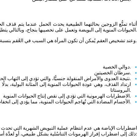
أثناء تمتُّع الزوجين بحالتهما الطبيعية يحدث الحمل عندما يتم قذف ا
الحيوانات المنوية إلى البويضة وتعمل على تخصيبها بنجاح، وبالتالي يتطوَّر الحمل، ويبدأ الجنين في التكوُّن. أما في حالة وجود إعاقة لهذه العملية فيُطلق عليها العُقم.
وعند تشخيص العقم يُمكن أن تكون المرأة هي السبب في العُقم بنسبة 40% وفي بعض الحالات يكون الرجل هو المصدر بنسبة 40%، وتبقى نسبة 20% لأسباب غير واضحة ومجهولة بين الأزواج.
دوالي الخصية.
سرطان الخصيتين.
نتيجة العدوى والأمراض المنقولة جنسيًّا، والتي تؤدي إلى التهاب الحوض، والبروستاتا، والمسالك البولية، مما يؤثر على طبيعة الحيوانات المنوية.
ارتداد القذف، وهي عودة الحيوانات المنوية إلى المثانة البولية، 
البروستاتا.
الاضطرابات الهرمونية التي تؤدي إلى نقص إنتاج الحيوانات المنوية.
الأجسام المضادة التي تُهاجم الحيوانات المنوية، مما يؤدي إلى انخفاض مُعدَّل الخصوبة.
اضطرابات الإباضة هي عدم انتظام عملية التبويض الشهرية التي تحدث عند
ذلك إلى اضطراب إفراز الهرمونات التناسُلية بشكل طبيعي، أو لعدَّة أسباب أخرى يتم اكتشافها خلال تشخيص العقم، ومن أبرز أسباب العقم عند النساء ما يلي: