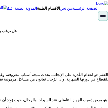
الصفحة الرئيسية
من نحن
الأقسام الطبية
المدونة الطبية
AR
هل ترغب بت
العُقم هو انعدام القُدرة على الإنجاب، يحدث نتيجة أسباب معروفة، و
انقطاع في دورتها الشهرية، وأن الرِّجال يُعانون من مشاكل هرمونية تظهر أعراضها في قلَّة نمو الشعر، وضعف الوظيفة الجنسية، لذلك يُفضَّل التَّوجُّه إلى الطبيب في مرحلة مُبكِّرة لتلقِّي العلاج المناسب.
هو مرض يُصيب الجهاز التناسُلي عند السيدات والرجال، حيث وُجِدَ أن نسبة 15% من الأزواج بين مُختلف الأعمار من سن 15 عامًا، حتى سن 45 عامًا مُصابون بالعقم.