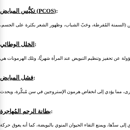
:
)
PCOS
تكيُّس المبايض (
يض (السمنة المُفرطة، وحَبّ الشباب، وظهور الشعر بكثرة على الجسم،
:
الخلل الوطائي
عند المرأة شهريًّا، وتلك الهرمونات هي FSH)، (LH، ومن أبرز العوامل التي تؤثر على تلك الهرمونات
:
فشل المبايض
ة أخرى، مما يؤدي إلى انخفاض هرمون الإستروجين في سن مُبكِّرة، ويحدث
:
بطانة الرحم المُهاجرة
لى سدِّها، ويمنع التقاء الحيوان المنوي بالبويضة، كما أنه يعوق حركة