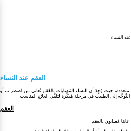
ب تشخيص العقم عند النساء (تصوير الرحم)
ند النساء
العقم عند النساء
ددة، حيث وُجِدَ أن النساء المُصابات بالعُقم تُعاني من اضطراب أو
العقم