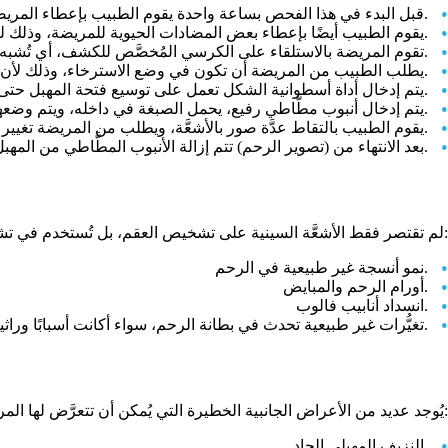
قبل البدء في هذا الفحص بساعة واحدة يقوم الطبيب بإعطاء المريضة بعض مُسكِّنات الألم.
يقوم الطبيب أيضًا بإعطاء بعض المضادات الحيوية للمريضة، وذلك لتجنُّب حُدوث التهابات في الحوض، أو وصول عدوى بكتيرية إلى الرحم.
تقوم المريضة بالاستلقاء على الكرسي المُخصَّص للكشف، أي تُشبه وضعية الفحص المهبلي.
يطلب الطبيب من المريضة أن تكون في وضع الاسترخاء، وذلك لأن الشدَّ العضلي يُسبِّب زيادة في الشعور بالألم.
يتم إدخال أداة أسطوانية الشكل تعمل على توسيع فتحة المهبل حتى يظهر عُنق الرحم بشكل واضح.
يتم إدخال أنبوب مطَّاطي رفيع، يحمل الصبغة في داخله، ويتم وضعها في الرحم بالكامل، وقناتي فالوب.
يقوم الطبيب بالتقاط عدَّة صور بالأشعَّة، ويطلب من المريضة تغيير موضعها عدَّة مرَّات حتى تتوزَّع الصبغة في الجهاز التناسُلي بالكامل.
بعد الانتهاء من (تصوير الرحم) تتم إزالة الأنبوب المطَّاطي من المهبل، وتستطيع المريضة الذهاب إلى المنزل، مع الاهتمام بمواعيد الأدوية المُسكِّنة للألم، والمضادة للالتهابات التي وصفها الطبيب.
لم تقتصر فقط الأشعَّة السينية على تشخيص العقم، بل تُستخدم في تشخيص عديد من الأمراض النسائية الأخرى، ومنها:
نمو أنسجة غير طبيعية في الرحم.
أورام الرحم والمبايض.
انسداد أنابيب فالوب.
تغيُّرات غير طبيعية تحدث في بطانة الرحم، سواء أكانت أسبابًا وراثية أم مُكتسبة.
يُوجد عديد من الأعراض الجانبية الخطيرة التي يُمكن أن تتعرَّض لها المرأة بعد (تصوير الرحم)، والتي تستدعي التدخُّل الطبي، ومنها:
النزيف المهبلي الحاد.