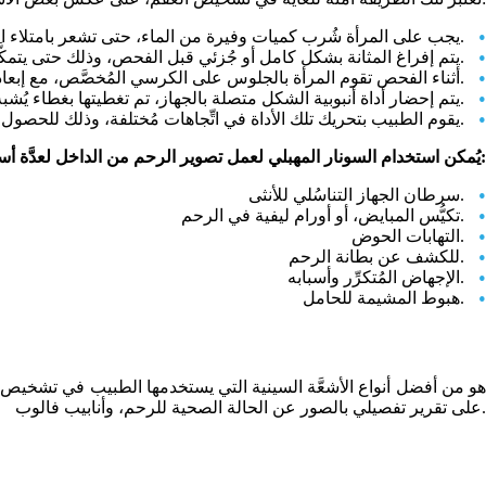
يجب على المرأة شُرب كميات وفيرة من الماء، حتى تشعر بامتلاء المثانة البولية.
يتم إفراغ المثانة بشكل كامل أو جُزئي قبل الفحص، وذلك حتى يتمكَّن الطبيب من (تصوير الرحم) بشكل داخلي واضح.
أثناء الفحص تقوم المرأة بالجلوس على الكرسي المُخصَّص، مع إبعاد الرُّكبتين عن بعضهما.
يتم إحضار أداة أنبوبية الشكل متصلة بالجهاز، تم تغطيتها بغطاء يُشبه الواقي الذكري، مع وضع قليل من المادة الهُلامية لكي تُساعد في الانزلاق إلى الداخل.
يقوم الطبيب بتحريك تلك الأداة في اتِّجاهات مُختلفة، وذلك للحصول على صور تفصيلية مُتكاملة.
يُمكن استخدام السونار المهبلي لعمل تصوير الرحم من الداخل لعدَّة أسباب وتشخيصات أخرى، ومنها:
سرطان الجهاز التناسُلي للأنثى.
تكيُّس المبايض، أو أورام ليفية في الرحم.
التهابات الحوض.
للكشف عن بطانة الرحم.
الإجهاض المُتكرِّر وأسبابه.
هبوط المشيمة للحامل.
هو من أفضل أنواع الأشعَّة السينية التي يستخدمها الطبيب في تشخي
على تقرير تفصيلي بالصور عن الحالة الصحية للرحم، وأنابيب فالوب.