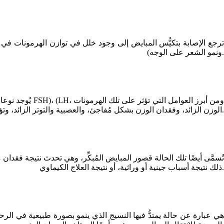
ترجع الإصابة بتكيُّس المبايض إلى وجود خلل في توازن الهرمونات في
ونمو الشعر على الوجه).
يُوجد نوعان م
الوزن الزائد، وفقدان الوزن بشكل مُفاجئ، والعصبية والتوتر الزائد، وتؤدي إلى اضطراب الإباضة ودورة الطمث عند المرأة.
تُسمَّى أيضًا تلك الحالة قصور المبايض المُبكِّر، وهي تحدث نتيجة فق
ذلك نتيجة أسباب جينية أو وراثية، أو نتيجة العلاج الكيماوي.
هي عبارة عن حالة يمتدُّ فيها النسيج الذي ينمو بصورة طبيعية في الرح