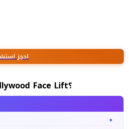
احجز استشا
ما هي عملية هوليود ليفت Hollywood Face Lift؟