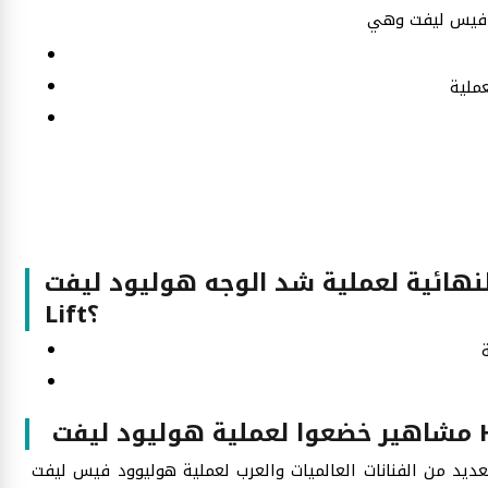
ة لعملية شد الوجه هوليود ليفت Hollywood Face
Lift؟
Hol
خضعت العديد من الفنانات العالميات والعرب لعملية هوليوود فيس ليفت Hollywood Face Lift وحصلن على نتائج أكثر من رائعة