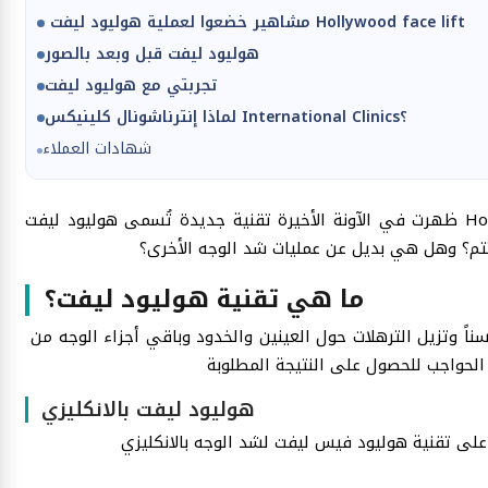
مشاهير خضعوا لعملية هوليود ليفت Hollywood face lift
هوليود ليفت قبل وبعد بالصور
تجربتي مع هوليود ليفت
لماذا إنترناشونال كلينيكس International Clinics؟
شهادات العملاء
ظهرت في الآونة الأخيرة تقنية جديدة تُسمى هوليود ليفت Hollywood Face lift وقد تميزت بكونها بديلًا عن عمليات شد الوجه
تتم؟ وهل هي بديل عن عمليات شد الوجه الأخرى؟
ما هي تقنية هوليود ليفت؟
ناً وتزيل الترهلات حول العينين والخدود وباقي أجزاء الوجه من
هوليود ليفت بالانكليزي