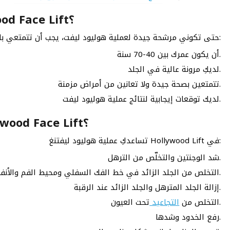
لمن تصلح عملية هوليود ليفت Hollywood Face Lift؟
حتى تكوني مرشحة جيدة لعملية هوليود ليفت، يجب أن تتمتعي بالشروط التالية:
أن يكون عمرك بين 40-70 سنة.
لديكِ مرونة عالية في الجلد.
تتمتعين بصحة جيدة ولا تعانين من أمراض مزمنة.
لديك توقعات إيجابية لنتائج عملية هوليود ليفت.
ما هي نتائج عملية هوليود ليفت Hollywood Face Lift؟
تساعدكِ عملية هوليود ليفتنغ Hollywood Lift في:
شد الوجنتين والتخلّص من الترهل.
التخلص من الجلد الزائد في خط الفك السفلي ومحيط الفم والأنف.
إزالة الجلد المترهل والجلد الزائد عند الرقبة.
تحت العيون.
التخلص من
التجاعيد
رفع الخدود وشدها.