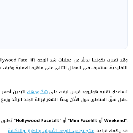
التقليدية. سنتعرف في المقال التالي على ماهية العملية وكيف 
تساعدكِ تقنية هوليوود فيس ليفت على
شدّ وجهك
لتبدين أصغر س
خلال شقّ المناطق حول الأذن وخطّ الشعر لإزالة الجلد الزائد ورفع الحواجب للحصول على النتيجة المطلوبة.
".
Weekend
أو
Mini Facelift
" أو "
Hollywood FaceLift
يُطلق على تقنية هوليود فيس ليفت لشد الوجه بالانكليزي "
قد يهمك قراءة:
علاج تجاعيد الوجه: الأسباب والطرق والتكلفة