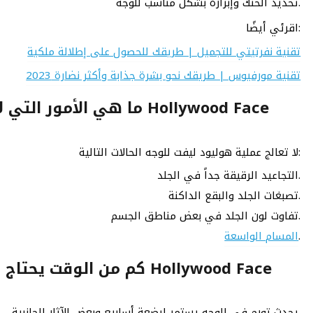
تحديد الحنك وإبرازه بشكل مناسب للوجه.
اقرئي أيضًا:
تقنية نفرتيتي للتجميل | طريقك للحصول على إطلالة ملكية
تقنية مورفيوس | طريقك نحو بشرة جذابة وأكثر نضارة 2023
ما هي الأمور التي لا يمك
لا تعالج عملية هوليود ليفت للوجه الحالات التالية:
التجاعيد الرقيقة جداً في الجلد.
تصبغات الجلد والبقع الداكنة.
تفاوت لون الجلد في بعض مناطق الجسم.
.
المسام الواسعة
كم من الوقت يحتاج الوجه
يحدث تورم في الوجه يستمر لبضعة أسابيع وبعض الآثار الجانبية.