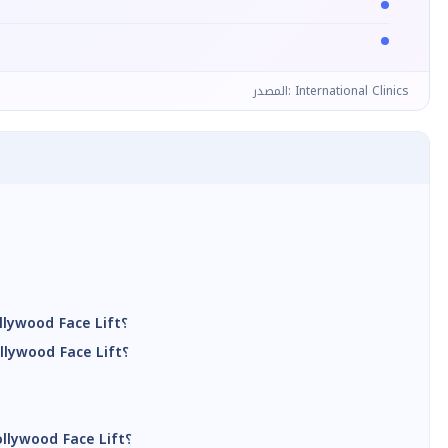
المصدر: International Clinics
ما هي الأمور التي لا يمكن أن تعالجها عملية هوليود ليفت Hollywood Face Lift؟
كم من الوقت يحتاج الوجه للتعافي بعد عملية هوليود ليفت Hollywood Face Lift؟
متى تظهر النتيجة النهائية لعملية شد الوجه هوليود ليفت Hollywood Face Lift؟