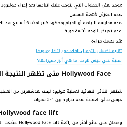
يوجد بعض الخطوات التي يتوجب عليكِ اتباعها بعد إجراء هوليوود فيس ليفت وهي:
عدم التعرّض لأشعة الشمس.
عدم ممارسة الرياضة أو القيام بمجهود كبير لمدّة 6 أسابيع بعد العملية.
عدم تعريض الوجه لأشعة قوية.
قد يهمك قراءة:
تقنية تكساس لتجميل الفك: مميزاتها وعيوبها
تقنية بيبي فيس للوجه: ما هي أبرز مميزاتها؟
متى تظهر النتيجة النهائي
تظهر النتائج النهائية لعملية هوليود ليفت بعدشهرين من العملية.
تبقى نتائج العملية لمدة تتراوح بين 4-5 سنوات.
مشاهير خضعوا لعملية هوليود ليفت lywood face lift