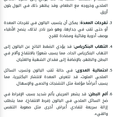
الملحي وخروجه مع الطعام، وقد يظهر ذلك في البول بلون
أزرق.
تقرحات المعدة:
يمكن أن يتسبب البالون في تقرحات المعدة
أو حتى ثقب في جدارها، وهو ضرر نادر. لذلك، ينصح الأطباء
بوصف أدوية وقائية ومضادة للقرح.
التهاب البنكرياس:
قد يؤدي الضغط الناتج عن البالون إلى
التهاب البنكرياس الحاد، مما يسبب شعورًا بالانتفاخ وآلام في
البطن والظهر، بالإضافة إلى فقدان الشهية والغثيان.
احتمالية العدوى:
في حالة ثقب البالون وتسرب السائل
الملحي الملوث، قد تتعرض المعدة لانتشار البكتيريا، مما
يسبب أعراضًا مؤلمة مثل التشنجات والحمى والإسهال.
ألم البطن:
قد يشعر المريض بألم شديد بسبب الإفراط في
ضخ السائل الملحي في البالون (فرط الانتفاخ)، مما يتطلب
إزالة سريعة لتفادي أعراض أخرى مثل صعوبة التنفس
والقيء.