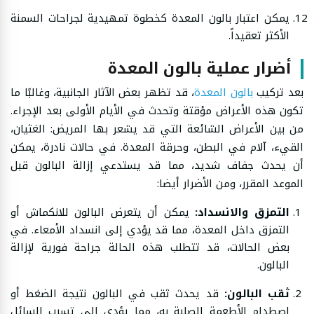
يمكن اعتبار بالون المعدة كخطوة تمهيدية لجراحات السمنة
الأكثر تعقيداً.
أضرار عملية بالون المعدة
بعد تركيب
بالون المعدة
، قد تظهر بعض الآثار الجانبية، وغالبًا ما
تكون هذه الأعراض مؤقتة وتحدث في الأيام الأولى بعد الإجراء.
من بين الأعراض الشائعة التي قد يشعر بها المريض: الغثيان،
القيء، آلام في البطن، وحرقة المعدة. في حالات نادرة، يمكن
أن يحدث جفاف شديد، مما قد يستدعي إزالة البالون قبل
الموعد المقرر، ومن الأضرار أيضا:
التمزق والانسداد:
يمكن أن يتعرض البالون للانكماش أو
التمزق داخل المعدة، مما قد يؤدي إلى انسداد الأمعاء. في
بعض الحالات، قد تتطلب هذه الحالة جراحة فورية لإزالة
البالون.
ثقب البالون:
قد يحدث ثقب في البالون نتيجة الضغط أو
اصطدام الأطعمة الصلبة به، مما يؤدي إلى تسرب السائل