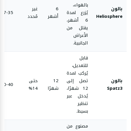
بالهواء،
بالون
6
غير
يُزرع لمدة
27-35
Heliosphere
أشهر
مُحدد
6 أشهر،
يقلل من
الأعراض
الجانبية.
قابل
للتعديل،
يُركب لمدة
بالون
تصل إلى
12
حتى
30-40
Spatz3
12 شهرًا،
شهرًا
14%
يُدخل عبر
تنظير
بسيط.
مصنوع من