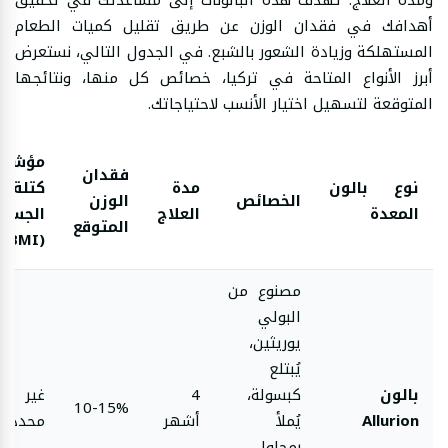
أهدافك في فقدان الوزن عن طريق تقليل كميات الطعام
المستهلكة وزيادة الشعور بالشبع. في الجدول التالي، نستعرض
أبرز الأنواع المتاحة في تركيا، خصائص كل منها، ونتائجها
المتوقعة لتسهيل اختيار الأنسب لاحتياجاتك.
مؤشر
فقدان
نوع بالون
مدة
كتلة
الخصائص
الوزن
المعدة
العلاج
الجسم
المتوقع
(BMI)
مصنوع من
البولي
يوريثين،
يُبتلع
بالون
كبسولة،
4
غير
10-15%
Allurion
يُملأ
أشهر
محدد
بمحلول