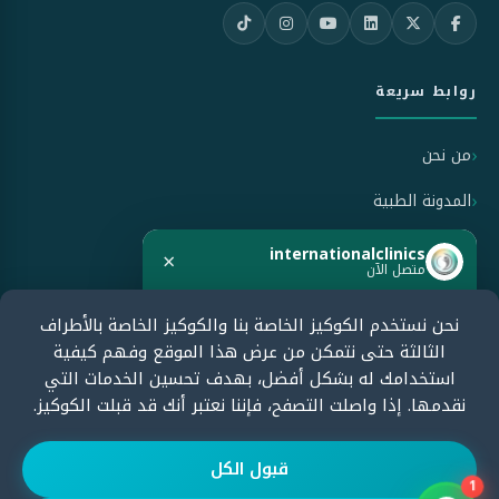
روابط سريعة
من نحن
المدونة الطبية
سياسة الاستخدام
internationalclinics
×
متصل الآن
سياسة الخصوصية
نحن نستخدم الكوكيز الخاصة بنا والكوكيز الخاصة بالأطراف
هل تحتاج مساعدة؟
سياسة الإلغاء والاسترداد
الثالثة حتى نتمكن من عرض هذا الموقع وفهم كيفية
ابدأ الدردشة الآن وسنرد بسرعة.
استخدامك له بشكل أفضل، بهدف تحسين الخدمات التي
نقدمها. إذا واصلت التصفح، فإننا نعتبر أنك قد قبلت الكوكيز.
معتمدون من قبل
ابدأ الدردشة
قبول الكل
1