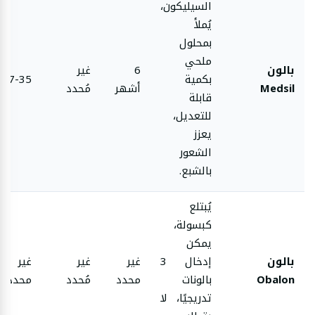
السيليكون،
يُملأ
بمحلول
ملحي
بالون
6
غير
بكمية
27-35
Medsil
أشهر
مُحدد
قابلة
للتعديل،
يعزز
الشعور
بالشبع.
يُبتلع
كبسولة،
يمكن
بالون
إدخال 3
غير
غير
غير
Obalon
بالونات
محدد
مُحدد
محدد
تدريجيًا، لا