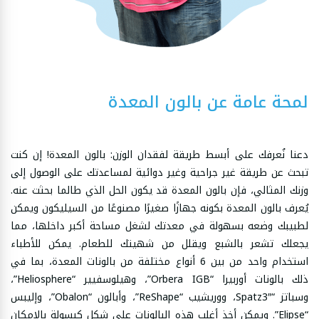
لمحة عامة عن بالون المعدة
دعنا نُعرفك على أبسط طريقة لفقدان الوزن: بالون المعدة! إن كنت
تبحث عن طريقة غير جراحية وغير دوائية لمساعدتك على الوصول إلى
وزنك المثالي، فإن بالون المعدة قد يكون الحل الذي طالما بحثت عنه.
يُعرف بالون المعدة بكونه جهازًا صغيرًا مصنوعًا من السيليكون ويمكن
لطبيبك وضعه بسهولة في معدتك لشغل مساحة أكبر داخلها، مما
يجعلك تشعر بالشبع ويقلل من شهيتك للطعام. يمكن للأطباء
استخدام واحد من بين 6 أنواع مختلفة من بالونات المعدة، بما في
ذلك بالونات أوربيرا “Orbera IGB”، وهيلوسفيير “Heliosphere”،
وسباتز “Spatz3″، ووريشيب “ReShape”، وأبالون “Obalon”، وإليبس
“Elipse”. ويمكن أخذ أغلب هذه البالونات على شكل كبسولة بالإمكان