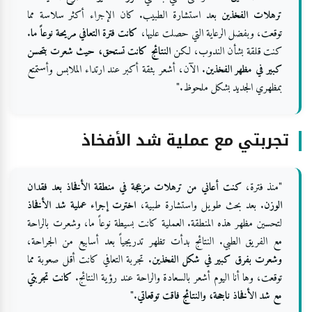
ترهلات الفخذين
بعد استشارة الطبيب. كان الإجراء أكثر سلاسة مما
توقعت، وبفضل الرعاية التي حصلت عليها،
كانت فترة التعافي مريحة نوعاً ما
.
كنت قلقة بشأن الندوب، لكن
النتائج كانت تستحق، حيث شعرت بتحسن
كبير في مظهر الفخذين
. الآن، أشعر بثقة أكبر عند ارتداء الملابس وأستمتع
بمظهري الجديد بشكل ملحوظ."
تجربتي مع عملية شد الأفخاذ
"منذ فترة،
كنت أعاني من ترهلات مزعجة في منطقة الأفخاذ بعد فقدان
الوزن
. بعد بحث طويل واستشارة طبية،
اخترت إجراء عملية شد الأفخاذ
لتحسين مظهر هذه المنطقة. العملية كانت بسيطة نوعاً ما، وشعرت بالراحة
مع الفريق الطبي. النتائج بدأت تظهر تدريجياً بعد أسابيع من الجراحة،
وشعرت بفرق كبير في شكل الفخذين
. تجربة التعافي كانت أقل صعوبة مما
توقعت، وها أنا اليوم أشعر بالسعادة والراحة عند رؤية النتائج.
كانت تجربتي
مع شد الأفخاذ ناجحة، والنتائج فاقت توقعاتي
."