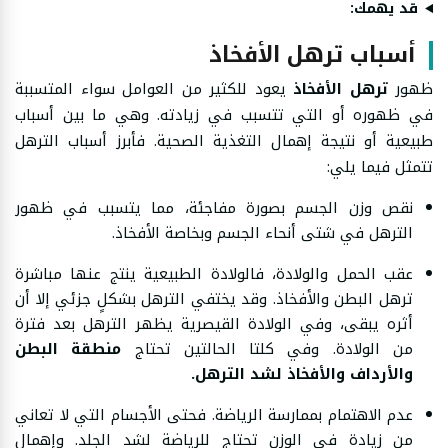
قد يهمك:
أسباب ترهل الأفخاذ
ظهور
ترهل الأفخاذ
يعود للكثير من العوامل سواء المتسببة
في ظهوره أو التي تتسبب في زيادته. وهي ما بين أسباب
طبيعية أو نتيجة إهمال التغذية الصحية. فأبرز أسباب الترهل
تتمثل فيما يلي:
نقص وزن الجسم بصورة مفاجئة، مما يتسبب في ظهور
الترهل في شتى أنحاء الجسم وبخاصة الأفخاذ.
عقب الحمل والولادة، فالولادة الطبيعية ينتج عنها مباشرة
ترهل البطن والأفخاذ. وقد يختفي الترهل بشكلٍ جزئي إلا أن
أثره يبقى، وفي الولادة القيصرية يظهر الترهل بعد فترة
من الولادة. وفي كلتا الحالتين تحتاج
منطقة البطن
والأرداف والأفخاذ لشد الترهل.
عدم الاهتمام بممارسة الرياضة. فحتى الأجسام التي لا تعاني
من زيادة في الوزن تحتاج للرياضة لشد الجلد. وإهمال