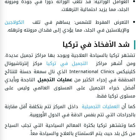
العوامل الوراثية: قد تلعب الوراثة دوراً في جودة ومرونة
الجلد، مما يزيد احتمالية الترهلات.
التعرض المفرط للشمس: يساهم في تلف
الكولاجين
والإيلاستين في الجلد، مما يؤدي إلى فقدان مرونته وترهله.
شد الأفخاذ في تركيا
تشتهر تركيا بالسياحة العلاجية ويوجد بها مراكز تجميل عديدة.
ومن أشهر مراكز
التجميل في تركيا
مركز إنترناشيونال
كلينيكس International Clinics الذي نال سمعة حسنة للنتائج
المحققة في إجراء الكثير من
عمليات التجميل
الناجحة وبأيدي
أفضل خبراء التجميل على المستوى العالمي وليس على
مستوى تركيا فقط.
كما أن
العمليات التجميلية
داخل المركز تتم بتكلفة أقل مقارنة
بالجراحات التي تتم بنفس الدقة في الدول الأوروبية.
كما وتشتهر تركيا بكثرة المعالم السياحية التي تجلب السياح
من كل بلد حيث يتم الاستمتاع بالعلاج والسياحة معاً.