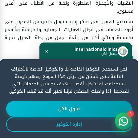
التقنيات والأجهزة المتطورة ونخبة من الأطباء على أعلى
مستوى.
يستطيع العميل في مركز إنترناشيونال كلينيكس الحصول على
أجود الخدمات في مجال العمليات التجميلية والجراحية وبأسعار
تنافسية ونتائج أكثر من رائعة تجعل من رحلة العميل تجربة
فريدة من نوعها لا تُنسى.
internationalclinics
×
متصل الآن
الخاتمة
نحن نستخدم الكوكيز الخاصة بنا والكوكيز الخاصة بالأطراف
استعرضنا في المقال أعلاه أهم طرق شد الفخذين والتقنيات
هل تحتاج مساعدة؟
الثالثة حتى نتمكن من عرض هذا الموقع وفهم كيفية
ابدأ الدردشة الآن وسنرد بسرعة.
والتكلفة.
استخدامك له بشكل أفضل، بهدف تحسين الخدمات التي
ندعوكِ سيدتي لزيارة مركز إنترناشيونال كلينيكس في تركيا في
نقدمها. إذا واصلت التصفح، فإننا نعتبر أنك قد قبلت الكوكيز.
أقرب فرصة لتتعرفي على أفضل الأطباء وأجود الخدمات
ابدأ الدردشة
المقدمة وفق أحدث التقنيات الجراحية والبديلة التي غيّرت حياة
قبول الكل
الكثير من السيدات، وستحصلين بالتأكيد على تجربة فريدة من
1
نوعها تزرع على ثغرك الجميل بسمة الأمل وتعيد لجسدك ملامح
إدارة الكوكيز
الأنوثة والجمال من جديد.