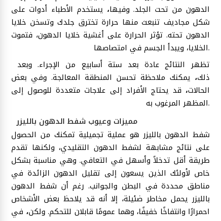
الدهون من تحت الجلد. وفيها
،
يستخدم الأطباء أدوات على
شكل مجاديف تنبعث منها حرارة تخترق جلدك وتسخن خلايا
الدهون تحته. تؤثر الحرارة على أغشية خلايا الدهون، فتموت
الخلايا، ويبدأ الجسم في امتصاصها.
تظهر النتائج عادة بعد ستة أسابيع من الإجراء. وبعد
ذلك
،
يمكنك ملاحظة تحسن المنطقة المعالجة. وفي بعض
الحالات
،
قد يحتاج الأفراد إلى علاجات متعددة للوصول إلى
المظهر المرغوب به.
مميزات وعيوب شفط الدهون بالليزر
شفط الدهون بالليزر هو عملية تجميلية تمكنك من الحصول
على نتائج مشابهة لشفط الدهون التقليدي، ولكنها تقدم
طريقة أقل تدخلاً وأسهل في التعافي. وهي مناسبة بشكل
خاص لأولئك الذين يسعون إلى تقليل الدهون الزائدة في
مناطق محددة في البطن والجوانب. رغم أن شفط الدهون
بالليزر يحمل مخاطر ضئيلة، إلا أنه قد يلاحظ بعض الأشخاص
احمرارًا وانتفاخًا خفيفًا، وهما عمومًا قابلان للتحكم. ولكن
،
في