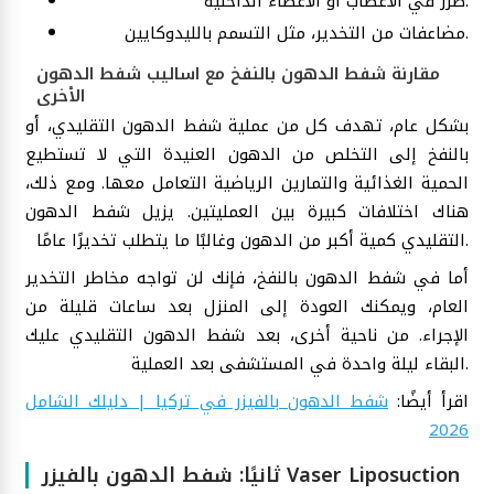
ضرر في الأعصاب أو الأعضاء الداخلية.
مضاعفات من التخدير، مثل التسمم بالليدوكايين.
مقارنة شفط الدهون بالنفخ مع اساليب شفط الدهون
الأخرى
بشكل عام، تهدف كل من عملية شفط الدهون التقليدي، أو
بالنفخ إلى التخلص من الدهون العنيدة التي لا تستطيع
الحمية الغذائية والتمارين الرياضية التعامل معها. ومع ذلك،
هناك اختلافات كبيرة بين العمليتين. يزيل شفط الدهون
التقليدي كمية أكبر من الدهون وغالبًا ما يتطلب تخديرًا عامًا.
أما في شفط الدهون بالنفخ، فإنك لن تواجه مخاطر التخدير
العام، ويمكنك العودة إلى المنزل بعد ساعات قليلة من
الإجراء. من ناحية أخرى، بعد شفط الدهون التقليدي عليك
البقاء ليلة واحدة في المستشفى بعد العملية.
اقرأ أيضًا:
شفط الدهون بالفيزر في تركيا | دليلك الشامل
2026
ثانيًا: شفط الدهون بالفيزر Vaser Liposuction