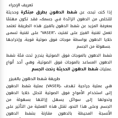
تعريف الإجراء
إذا كنت تبحث عن
شفط الدهون بطرق مبتكرة
وحديثة
للتخلص من الدهون الزائدة في جسمك
،
فقد تكون مهتمًا
بمعرفة المزيد عن شفط الدهون بالفيزر. هذه الطريقة تعتمد
على تقنية تسمى “VASER”، تعمل تقنية الفيزر على تفتيت
خلايا الدهون بواسطة موجات فوق صوتية قوية، وإخراجها
بسهولة من الجسم.
شفط الدهون بالموجات فوق الصوتية يندرج تحت فئة شفط
الدهون المساعد بالموجات فوق الصوتية، وهي أحد أنواع
.
عمليات
شفط الدهون الحديثة
و
نحت الجسم
طريقة شفط الدهون بالفيزر
عملية شفط الدهون (VASER)، هي عملية جراحية تهدف
إلى استخدام الأمواج فوق الصوتية لتحلل خلايا الدهون
وتحولها إلى سوائل يسهل إزالتها بسهولة من
الجسم. وعلى هذا النحو
،
تقلل هذه العملية من التأثير على
الأنسجة المحيطة بالدهون مقارنة بشفط الدهون