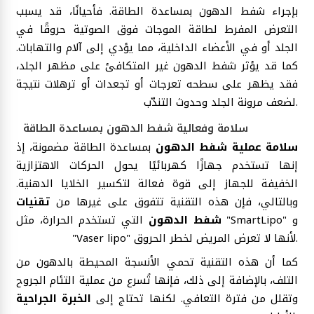
بإجراء شفط الدهون بمساعدة الطاقة. فأحيانًا، قد يسبب
التعرض المفرط لطاقة الموجات فوق الصوتية حروقًا في
الجلد أو في الأعضاء الداخلية، مما يؤدي إلى آلام والتهابات.
كما قد يؤثر شفط الدهون غير المتكافئ على مظهر الجلد،
فقد يظهر على سطحه تعرجات أو تجعدات أو ترهلات نتيجة
لضعف مرونة الجلد وحدوث التندّب.
سلامة وفعالية شفط الدهون بمساعدة الطاقة
سلامة عملية شفط الدهون
بمساعدة الطاقة مضمونة، إذ
إنها تستخدم جهازًا كهربائيًا يحول الحركات الاهتزازية
الخفيفة للجهاز إلى قوة فعالة لتكسير الخلايا الدهنية.
وبالتالي، فإن هذه التقنية تتفوق على غيرها من
تقنيات
شفط الدهون
التي تستخدم الحرارة، مثل "SmartLipo" و
"Vaser lipo" لأنها لا تعرض المريض لخطر الحروق.
كما أن هذه التقنية تحمي الأنسجة المحيطة بالدهون من
التلف، بالإضافة إلى ذلك، فإنها تُسرع من عملية التئام الجروح
وتقلل من فترة التعافي. لكنها تحتاج إلى
الخبرة الجراحية