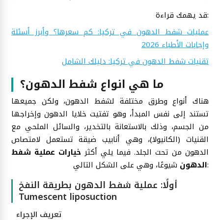
قد يهمك قراءة:
عمليات شفط الدهون في تركيا: كم سعرها؟ وأبرز أسئلة
وإجابات الأطباء 2026
تقنيات شفط الدهون في تركيا: دليلك الشامل
ما هي انواع شفط الدهون؟
هناك أنواع وطرق مختلفة لشفط الدهون، ولكن جميعها
تستند إلى نفس المبدأ، وهو تفتيت خلايا الدهون وإخراجها
من الجسم، وذلك بالاستعانة بالتخدير، والسائل الملحي مع
القنيات (الكانيولا)، وهي أنابيب ضيقة تستعمل لامتصاص
الدهون من تحت الجلد. فيما يلي أكثر
خيارات عملية شفط
شيوعًا، وهي على الشكل التالي:
الدهون
أولًا: عملية شفط الدهون بطريقة النفخ
Tumescent liposuction
تعريف الإجراء