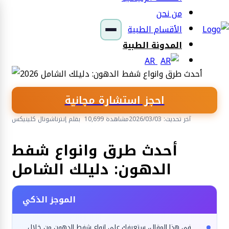
من نحن
الأقسام الطبية
المدونة الطبية
AR
احجز استشارة مجانية
آخر تحديث: 2026/03/03
10,699 مشاهدة
بقلم إنترناشونال كلينيكس
الجراحة التجميلية والترميمية
أحدث طرق وانواع شفط
الدهون: دليلك الشامل
الموجز الذكي
في هذا المقال، ستعرفك على انواع شفط الدهون من خلال