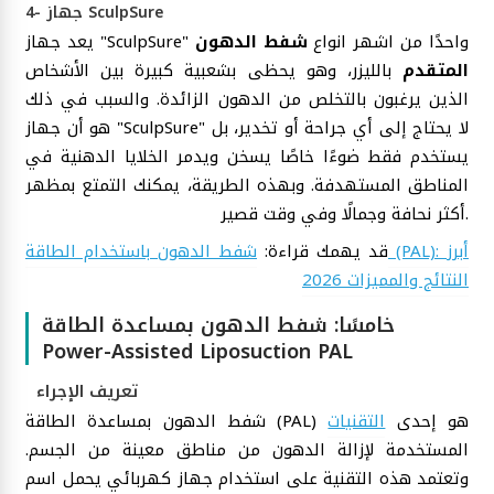
4- جهاز SculpSure
يعد جهاز "SculpSure" واحدًا من اشهر انواع
شفط الدهون
المتقدم
بالليزر، وهو يحظى بشعبية كبيرة بين الأشخاص
الذين يرغبون بالتخلص من الدهون الزائدة. والسبب في ذلك
هو أن جهاز "SculpSure" لا يحتاج إلى أي جراحة أو تخدير، بل
يستخدم فقط ضوءًا خاصًا يسخن ويدمر الخلايا الدهنية في
المناطق المستهدفة. وبهذه الطريقة، يمكنك التمتع بمظهر
أكثر نحافة وجمالًا وفي وقت قصير.
قد يهمك قراءة:
شفط الدهون باستخدام الطاقة (PAL): أبرز
النتائج والمميزات 2026
خامسًا: شفط الدهون بمساعدة الطاقة
Power-Assisted Liposuction PAL
تعريف الإجراء
شفط الدهون بمساعدة الطاقة (PAL) هو إحدى
التقنيات
المستخدمة لإزالة الدهون من مناطق معينة من الجسم.
وتعتمد هذه التقنية على استخدام جهاز كهربائي يحمل اسم