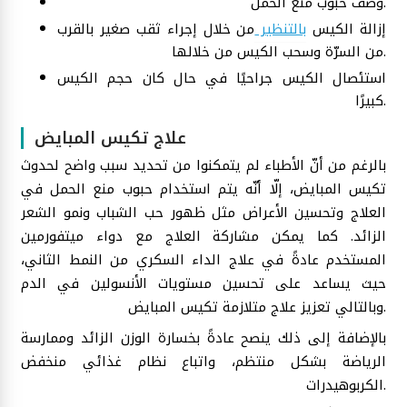
وصف حبوب منع الحمل.
إزالة الكيس
بالتنظير
من خلال إجراء ثقب صغير بالقرب
من السرّة وسحب الكيس من خلالها.
استئصال الكيس جراحيًا في حال كان حجم الكيس
كبيرًا.
علاج تكيس المبايض
بالرغم من أنّ الأطباء لم يتمكنوا من تحديد سبب واضح لحدوث
تكيس المبايض، إلّا أنّه يتم استخدام حبوب منع الحمل في
العلاج وتحسين الأعراض مثل ظهور حب الشباب ونمو الشعر
الزائد. كما يمكن مشاركة العلاج مع دواء ميتفورمين
المستخدم عادةً في علاج الداء السكري من النمط الثاني،
حيث يساعد على تحسين مستويات الأنسولين في الدم
وبالتالي تعزيز علاج متلازمة تكيس المبايض.
بالإضافة إلى ذلك ينصح عادةً بخسارة الوزن الزائد وممارسة
الرياضة بشكل منتظم، واتباع نظام غذائي منخفض
الكربوهيدرات.