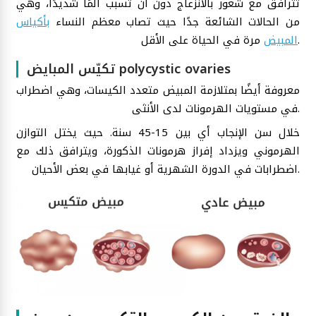
تترافق مع شعور بالانزعاج دون أن تسبب ألمًا شديدًا، وهي
من الحالات الشائعة جدًا حيث تصاب معظم النساء
بأكياس
مرة في الحياة على الأقل.
المبيض
تكيّس المبايض polycystic ovaries
معروفة أيضًا بمتلازمة المبيض متعدد الكيسات، وهي اضطراب
في مستويات الهرمونات لدى الأنثى.
خلال سن الإنجاب أي بين 15-45 سنة. حيث يختل التوازن
الهرموني ويزداد إفراز هرمونات الذكورة، ويترافق ذلك مع
اضطرابات في الدورة الشهرية أو غيابها في بعض الأحيان.