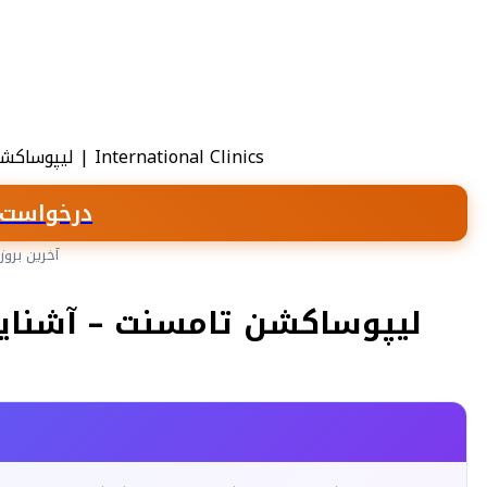
درخواست 
آخرین بروزرسانی:
لیپوساکشن تامسنت – آشنای