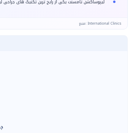
لیپوساکشن تامسنت یکی از رایج ترین تکنیک های جراحی 
منبع: International Clinics
چه