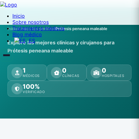
Inicio
Sobre nosotros
Tratamientos médicos
Inicio
Todos los perfiles
Prótesis peneana maleable
Blog médico
ES
Explore las mejores clínicas y cirujanos para
Prótesis peneana maleable
1
0
0
MÉDICOS
CLÍNICAS
HOSPITALES
100%
VERIFICADO