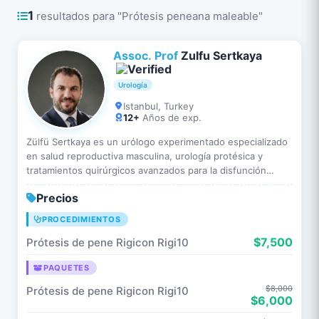
1
resultados para "Prótesis peneana maleable"
Assoc. Prof
Zulfu Sertkaya
Urología
Istanbul, Turkey
12+
Años de exp.
Zülfü Sertkaya es un urólogo experimentado especializado
en salud reproductiva masculina, urología protésica y
tratamientos quirúrgicos avanzados para la disfunción
eréctil y enfermedades del sistema urinario. Cuenta con…
Precios
PROCEDIMIENTOS
$7,500
Prótesis de pene Rigicon Rigi10
PAQUETES
$8,000
Prótesis de pene Rigicon Rigi10
$6,000