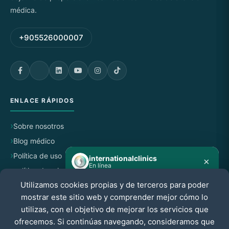
médica.
+905526000007
ENLACE RÁPIDOS
Sobre nosotros
Blog médico
Política de uso
internationalclinics
×
En línea
política de privacidad
Utilizamos cookies propias y de terceros para poder
Política de cancelación y reembolso
¿Necesitas ayuda?
mostrar este sitio web y comprender mejor cómo lo
Inicia un chat en WhatsApp —
respondemos rápido.
utilizas, con el objetivo de mejorar los servicios que
CERTIFICADO POR
ofrecemos. Si continúas navegando, consideramos que