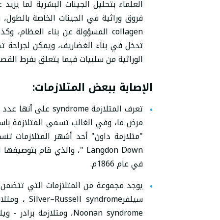
فروق وراثية في الجينات الخاصة بالطول، و
تدخل في بناء الغضاريف، ويمكن لجراحة تط
الوراثية من سلبيات فيما يتعلق بفرط القصر
الإصابة ببعض المتلازمات
:
تعرف المتلازمة drome
مرض ما، وفي الغالب تسمى المتلازمة باسم
Langdon Down "، والذي قام بت
في عام 1866م.
يوجد مجموعة من المتلازمات التي تتضمن أ