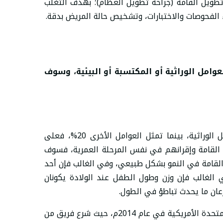
تطويل القامة (جراحة تطويل العظام)؛ بهدف التغلب
 الفحوصات والاختبارات، وتشخيص حالة المريض بدقة.
وامل الوراثية أو المكتسبة أو البيئية، وسوف
ترتبط 80% من حالات قصر القامة بالعوامل الوراثية، بينما تمثل العوامل الأخرى 20%، فعلى
ر القامة وإقرانهم في نفس المرحلة العمرية، فسوف
القامة في النمو بشكل طبيعي، وفي الغالب فإن أحد
 الغالب فإن وزن وطول الطفل عند الولادة يكونان
عان ما يحدث تباطؤ في الطول.
أجريت إحدى الدراسات الموسعة بالولايات المتحدة الأمريكية في عام 2014م، حيث شرع فريق من