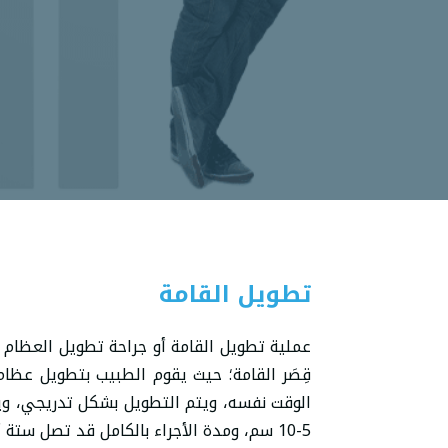
تطويل القامة
عملية تطويل القامة أو جراحة تطويل العظام من
قِصَر القامة؛ حيث يقوم الطبيب بتطويل عظام
الوقت نفسه، ويتم التطويل بشكل تدريجي، وي
5-10 سم، ومدة الأجراء بالكامل قد تصل ستة أشهر لحين فك المُثبتات المعدنية.