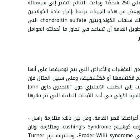
العلماء بتحليل الجينات البشرية لما يزيد على 250 شخصًا؛ وجاءت النتائج لتشير إلى سبعمائة
بعض من هذه الجينات يرتبط بإفراز مادة الكولاجين
collagen المسؤولة عن بناء العظام، وكذلك سلفات الكوندرويتين chondroitin sulfate التي
ويل القامة أن تساعد في تجاوز ما أحدثته العوامل
.
syn على أنها عدد من المؤشرات والأعراض التي يتم توصيفها على أنها
 مُكتشفها أو مُكتَشفيها، وعلى سبيل المثال فإن
"متلازمة داون" أحد أشهر المتلازمات تنسب إلى الطبيب الانجليزي جون "لانجدون داون John
وصيفها للمرة الأولى في أحد الأبحاث الطبية التي تم نشرها
عراضها قصر القامة، ومن بين ذلك: متلازمة راسل -
سيلفرSilver–Russell syndrome ، ومتلازمة كوشينج cushing's Syndrome، ومتلازمة نونان
Noonan syndrome، ومتلازمة برادر - ويلي Prader-Willi syndrome، ومتلازمة ترنر Turner