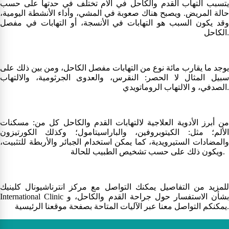
يتسبب التهاب القدم والكاحل في آلام تختلف في حدتها على حسب
حالة المريض. ويصبح هناك صعوبة في المشي، وأداء الأنشطة اليومية،
وقد يكون السبب هو التهابات في الأنسجة، أو التهابات في مفصل
الكاحل.
يوجد ما يقارب مائة نوع من التهابات مفصل الكاحل، ومن بين ذلك على
سبيل المثال لا الحصر: النقرس، والعدوى الجرثومية، والالتهاب
الصدفي، و الالتهاب الروماتويدي.
من أبرز الأدوية العلاجية لالتهابات القدم والكاحل كل من: مسكنات
الألم؛ مثل: الكيتوبروفين، والباراسيتامول؛ وكذلك الكورتيزون
والمضادات الستيرويدية، كما يمكن استخدام الجبائر والأربطة للتثبيت،
ويكون ذلك على حسب تشخيص الطبيب للحالة.
للمزيد من التفاصيل يمكنك التواصل مع مركز انترناشيونال كلينيك
International Clinic بشأن الاستفسار حول جراحة القدم والكاحل، و
يمكنكم التواصل معنا عبر الآليات المتاحة بصفحة موقعنا الرئيسية.