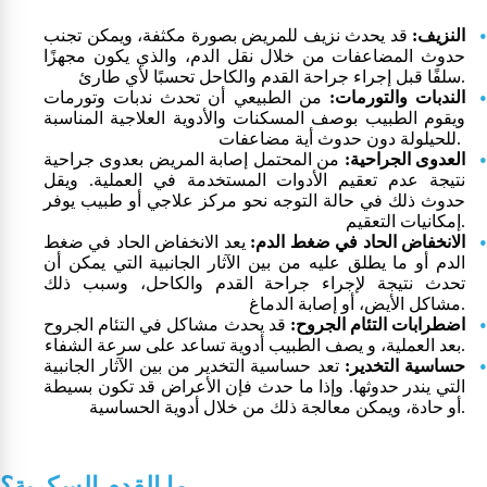
النزيف:
قد يحدث نزيف للمريض بصورة مكثفة، ويمكن تجنب
حدوث المضاعفات من خلال نقل الدم، والذي يكون مجهزًا
سلفًا قبل إجراء جراحة القدم والكاحل تحسبًا لأي طارئ.
الندبات والتورمات:
من الطبيعي أن تحدث ندبات وتورمات
ويقوم الطبيب بوصف المسكنات والأدوية العلاجية المناسبة
للحيلولة دون حدوث أية مضاعفات.
العدوى الجراحية:
من المحتمل إصابة المريض بعدوى جراحية
نتيجة عدم تعقيم الأدوات المستخدمة في العملية. ويقل
حدوث ذلك في حالة التوجه نحو مركز علاجي أو طبيب يوفر
إمكانيات التعقيم.
الانخفاض الحاد في ضغط الدم:
يعد الانخفاض الحاد في ضغط
الدم أو ما يطلق عليه من بين الآثار الجانبية التي يمكن أن
تحدث نتيجة لإجراء جراحة القدم والكاحل، وسبب ذلك
مشاكل الأيض، أو إصابة الدماغ.
اضطرابات التئام الجروح:
قد يحدث مشاكل في التئام الجروح
بعد العملية، و يصف الطبيب أدوية تساعد على سرعة الشفاء.
حساسية التخدير:
تعد حساسية التخدير من بين الآثار الجانبية
التي يندر حدوثها. وإذا ما حدث فإن الأعراض قد تكون بسيطة
أو حادة، ويمكن معالجة ذلك من خلال أدوية الحساسية.
ما القدم السكرية؟