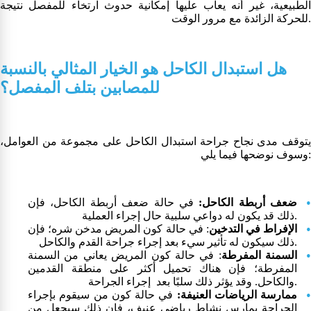
الطبيعية، غير أنه يعاب عليها إمكانية حدوث ارتخاء للمفصل نتيجة
للحركة الزائدة مع مرور الوقت.
هل استبدال الكاحل هو الخيار المثالي بالنسبة
للمصابين بتلف المفصل؟
يتوقف مدى نجاح جراحة استبدال الكاحل على مجموعة من العوامل،
وسوف نوضحها فيما يلي:
ضعف أربطة الكاحل:
في حالة ضعف أربطة الكاحل، فإن
ذلك قد يكون له دواعي سلبية حال إجراء العملية.
الإفراط في التدخين
: في حالة كون المريض مدخن شره؛ فإن
ذلك سيكون له تأثير سيء بعد إجراء جراحة القدم والكاحل.
السمنة المفرطة
: في حالة كون المريض يعاني من السمنة
المفرطة؛ فإن هناك تحميل أكثر على منطقة القدمين
والكاحل. وقد يؤثر ذلك سلبًا بعد إجراء الجراحة.
ممارسة الرياضات العنيفة:
في حالة كون من سيقوم بإجراء
الجراحة يمارس نشاط رياضي عنيف، فإن ذلك سيجعل من