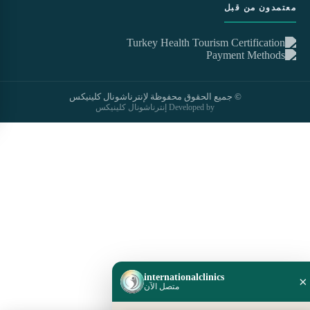
معتمدون من قبل
© جميع الحقوق محفوظة لإنترناشونال كلينيكس
Developed by إنترناشونال كلينيكس
internationalclinics
×
متصل الآن