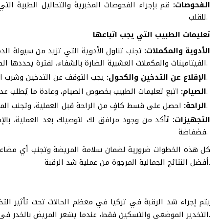
الفحوصات:
قم بإجراء الفحوصات المخبرية والتحاليل الطبية ال
للقلب.
تعليمات الطبيب التي يجب اتباعها
الأدوية والمكملات:
تجنب تناول الأدوية التي تزيد من سيولة الدم
الفيتامينات والمكملات العشبية الضارة بالشفاء، لفترة يحددها الطبيب.
يجب التوقف عن التدخين وشرب الكحول قبل الجراحة بفترة كافية لتقليل مخاطر المضاعفات.
الإقلاع عن التدخين والكحول:
اتبع تعليمات الطبيب بخصوص الصيام، وعادة ما يُطلب عدم الأكل أو الشرب لمدة 8 ساعات على الأقل قبل العملية.
الصيام:
احصل على قسط كافٍ من الراحة قبل العملية، وتجنب المجهود البدني في اليوم السابق لها.
الراحة:
التجهيزات: ت
أكد من وجود مرافق لك لتوصيلك بعد العملية، بال
فضفاضة.
كل هذه الخطوات ضرورية لضمان سلامة المريضة وتجنب أي مضاعفات
أفضل النتائج الجمالية المرجوة من عملية شد الرقبة.
يتم
إجراء شد الرقبة في تركيا
في معظم الحالات تحت تأثير التخ
التخدير الموضعي والتسكين فقط، عندما يشعر المريض بالخدر في منطقة معينة من الجسم فقط.