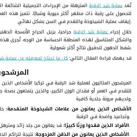
تُعد
عملية شد الرقبة
المترهلة من الإجراءات التجميلية الشائعة ا
للحصول على رقبة ذات مظهر أكثر حيوية وشبابًا. تتميز هذه العمل
إيقاف عملية الشيخوخة والتقدم في السن بشكل نهائي.
خلال إجراء
عملية شد الرقبة
جراحيا
، يزيل الجراح الأنسجة الده
والشكل المتناسق لهذه المنطقة الحساسة من الوجه. تُجرى هذه الع
شفط الدهون لتحقيق نتائج أكثر شمولية.
قد يهمك قراءة المقال التالي:
كل ما تحتاج لمعرفته عن عملية شف
المرشحون 
المرشحون المثاليون لعملية شد الرقبة في تركيا الأشخاص الذين ي
للتقدم في العمر أو فقدان الوزن الكبير، والذين يتمتعون بصحة 
ولديهم مرونة جلدية كافية.
الأشخاص الذين يعانون من علامات الشيخوخة المتقدمة:
وتجاعيد واضحة في الرقبة.
قد يعانون من جلد زائد ومترهل لا يمكن شده بشكل طبيعي بعد فقدان الوزن.
الأفراد الذين فقدوا وزنًا كبيرًا:
نتيجة لتراكم الدهون الزائدة تحت الذقن.
الأشخاص الذين يعانون من الذقن المزدوجة: