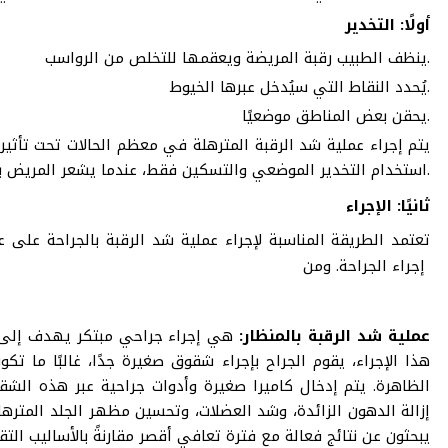
أولًا: التخدير
ينظف الطبيب رقبة المريضة ويعقمها للتخلص من الرواسب.
يُحدد النقاط التي سيُدخل عبرها الخيوط.
يحقن بعض المناطق موضعيًا.
يتم إجراء عملية شد الرقبة المترهلة في معظم الحالات تحت تأثير
استخدام التخدير الموضعي والتسكين فقط، عندما يشعر المريض بالخدر في منطقة معينة من الجسم فقط.
ثانيًا: الإجراء
تعتمد الطريقة المناسبة لإجراء
عملية شد الرقبة بالجراحة
على ع
إجراء الجراحة. ومن
عملية شد الرقبة بالمنظار:
هي إجراء جراحي مبتكر يهدف إلى تح
هذا الإجراء، يقوم الجراح بإجراء شقوق صغيرة جدًا، غالبًا ما ت
الظاهرة. يتم إدخال كاميرا صغيرة وأدوات جراحية عبر هذه الشقو
إزالة الدهون الزائدة، وشد العضلات، وتحسين مظهر الجلد المتره
يبحثون عن نتائج فعالة مع فترة تعافي أقصر مقارنةً بالأساليب ال