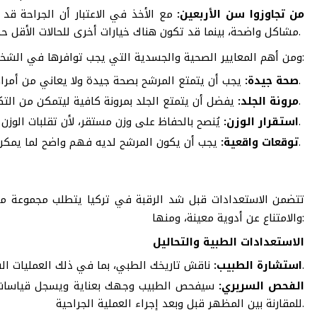
من تجاوزوا سن الأربعين:
مع الأخذ في الاعتبار أن الجراحة قد 
مشاكل واضحة، بينما قد تكون هناك خيارات أخرى للحالات الأقل حدة.
ومن أهم المعايير الصحية والجسدية التي يجب توافرها في الشخص المرشح:
يجب أن يتمتع المرشح بصحة جيدة ولا يعاني من أمراض مزمنة قد تؤثر على الشفاء.
صحة جيدة:
يفضل أن يتمتع الجلد بمرونة كافية ليتمكن من التكيف مع التعديلات الجراحية.
مرونة الجلد:
يُنصح بالحفاظ على وزن مستقر، لأن تقلبات الوزن الكبيرة بعد الجراحة قد تؤثر على النتائج.
استقرار الوزن:
يجب أن يكون المرشح لديه فهم واضح لما يمكن أن تحققه الجراحة وما هي حدودها.
توقعات واقعية:
تتضمن الاستعدادات قبل شد الرقبة في تركيا يتطلب مجموعة من 
والامتناع عن أدوية معينة، ومنها:
الاستعدادات الطبية والتحاليل
ناقش تاريخك الطبي، بما في ذلك العمليات السابقة والأمراض المزمنة والحساسية تجاه الأدوية.
استشارة الطبيب:
الفحص السريري:
سيفحص الطبيب وجهك بعناية ويسجل قياسات م
للمقارنة بين المظهر قبل وبعد إجراء العملية الجراحية.