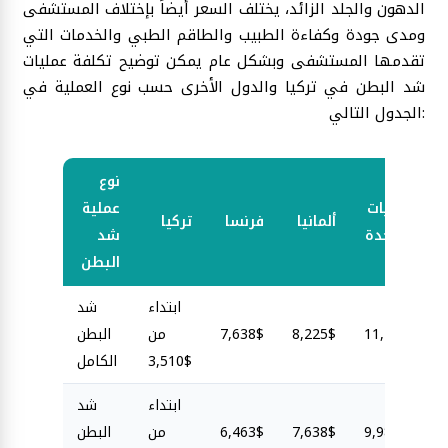
الدهون والجلد الزائد، يختلف السعر أيضاً بإختلاف المستشفى
ومدى جودة وكفاءة الطبيب والطاقم الطبي والخدمات التي
تقدمها المستشفى وبشكل عام يمكن توضيح تكلفة عمليات
شد البطن في تركيا والدول الأخرى حسب نوع العملية في
الجدول التالي:
نوع
الولايات
عملية
ألمانيا
فرنسا
تركيا
المتحدة
شد
البطن
ابتداء
شد
11,750$
8,225$
7,638$
من
البطن
3,510$
الكامل
ابتداء
شد
9,988$
7,638$
6,463$
من
البطن