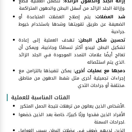
إزالة الجلد والدهون الزائدة:
تتضمن العملية قطع
وإزالة الجلد الزائد من أسفل البطن والدهون المتراكمة.
شد العضلات:
يتم إصلاح العضلات المتباعدة أو
الضعيفة عن طريق تقويتها وشدها باستخدام خيوط
جراحية.
تحسين شكل البطن:
تهدف العملية إلى إعادة
تشكيل البطن ليبدو أكثر تسطحًا وجاذبية، ويمكن أن
تعالج أيضًا علامات التمدد الموجودة في الجلد الزائد
الذي يتم استئصاله.
دمجها مع عمليات أخرى:
يمكن تنفيذها بالتزامن مع
إجراءات تجميلية أخرى مثل شفط الدهون من مناطق
مختلفة أو جراحات الثدي.
الفئات المناسبة للعملية
الأشخاص الذين يعانون من ترهلات نتيجة الحمل المتكرر.
الأفراد الذين فقدوا وزنًا كبيرًا، خاصة بعد الذين خضعوا
لجراحات السمنة.
الذين لديهم ضعف في عضلات البطن بسبب العوامل