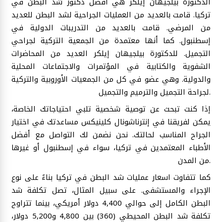
الدكتورة بيلجيهان إيلكر هي افضل دكتور شد البطن في
تركيا. قامت بالعديد من العمليات الجراحية لشد البطن للعديد
من المرضي. قامت بالعديد من التدريبات الدولية في
إسطنبول. كما أنها معتمدة من الجمعية التركية لجراحي
التجميل. للدكتورة بيلجيهان إيلكر العديد من المحاضرات
الشفوية والكتابية في المؤتمرات والاجتماعات المحلية
والدولية. وهي عضو في كل من الجمعيات الأوروبية والتركية
لجراحة التجميل والترميم والتجميل.
إذا كنت تبحث عن توصية شخصية تلبي احتياجاتك الخاصة،
يمكن لفريقنا في إنترناشونال كلينيكس مساعدتك في اختيار
الجراح المناسب لحالتك. نحن نضمن لك التواصل مع أفضل
الأطباء المعتمدين في تركيا، سواء في إسطنبول أو غيرها
من المدن.
كما تتفاوت اسعار عمليات شد البطن في تركيا بناءً على نوع
الإجراء والمستشفى. على سبيل المثال، تصل تكلفة شد
البطن الكامل إلى حوالي 4,400 دولار أمريكي، بينما تتراوح
تكلفة شد البطن المحيطي (360) بين 4,800 و5,200 دولار،