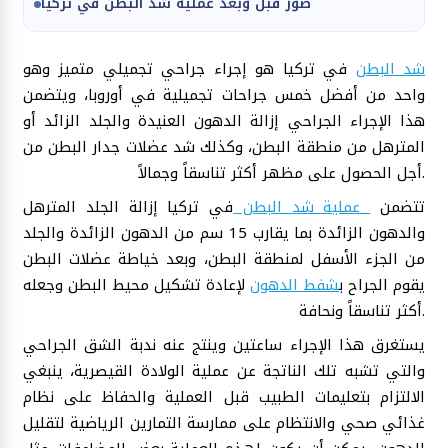
صور قبل وبعد عملية شد البطن في تركيا
شد البطن
في تركيا هو إجراء جراحي تجميلي متميز وهو
واحد من أفضل خمس جراحات تجميلية في أوروبا، ويتضمن
هذا الإجراء الجراحي إزالة الدهون العنيدة والجلد الزائد أو
المترهل من منطقة البطن، وكذلك شد عضلات جدار البطن من
أجل الحصول على مظهر أكثر تناسقاً وجمالاً.
تتضمن
عملية شد البطن
في تركيا إزالة الجلد المترهل
والدهون الزائدة بما يقارب 15 سم من الدهون الزائدة والجلد
من الجزء الأسفل لمنطقة البطن، وبعد خياطة عضلات البطن
يقوم الجراح ب
شفط الدهون
لإعادة تشكيل محيط البطن وجعله
أكثر تناسقاً ونحافة.
يستغرق هذا الإجراء ساعتين وينتج عنه ندبة الشق الجراحي
والتي تشبه تلك الناتجة عن عملية الولادة القيصرية، ينبغي
الالتزام بتعليمات الطبيب قبل العملية والحفاظ على نظام
غذائي صحي والانتظام على ممارسة التمارين الرياضية لتقليل