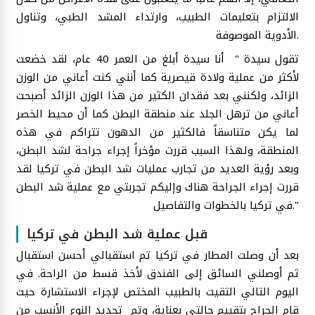
الالتزام بتعليمات الطبيب، وارتداء المشد الطبي، وتناول
الأدوية الموصوفة.
تقول سيدة " أنا سيدة أبلغ من العمر 40 عام، لقد خضعت
لأكثر من عملية ولادة قيصرية كما أنني كنت أعاني من الوزن
الزائد، ولكنني بعد فقدان الكثير من هذا الوزن الزائد أصبحت
أعاني من ترهل الجلد عند منطقة البطن كما أن محيط الخصر
لما يكن متناسقاً فالكثير من الدهون تتراكم في هذه
المنطقة، ولهذا السبب قررت مؤخراً إجراء جراحة لشد البطن،
وبعد رؤية العديد من تجارب عمليات شد البطن في تركيا لقد
قررت إجراء الجراحة هناك وإليكم تجربتي مع عملية شد البطن
في تركيا بالخطوات والتفاصيل."
قبل عملية شد البطن في تركيا
بعد أن وصلت المطار في تركيا تم استقبالي أحسن استقبال
ثم أوصلني السائق إلى الفندق لأخذ قسط من الراحة. في
اليوم التالي التقيت بالطبيب المختص لإجراء الاستشارة حيث
قام الجراح بتقييم حالتي بعناية، وتم تحديد النوع الأنسب من