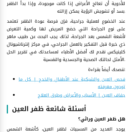
للأدوية أن تعالج الأعراض إذا كانت موجودة، وإذا بدأ الظفر
بسد أو تشويش الرؤية يمكن إزالته.
عند الخضوع لعملية جراحية، فإن فرصة عودة الظفر تعتمد
على نوع الجراحة التي خضع المريض لها وكمية التعرض
لأشعة الشمس بعد الجراحة، لذلك يجب البحث عن طبيب ماهر
ذي خبرة قبل التفكير بالعمل الجراحي، في مركز إنترناشيونال
كلينيكس نقدم لك أفضل الأطباء لمساعدتك في تقرير الحل
الأمثل لحالتك الصحية والجسدية والنفسية.
ننصحك أيضاً بقراءة:
فحص العين والشبكية عند الأطفال والخدج | كل ما
تودون معرفته
جفاف العين | الأسباب والأعراض وطرق العلاج
أسئلة شائعة ظفر العين
هل ظفر العين وراثي؟
يوجد العديد من المسببات لظفر العين، كأشعة الشمس