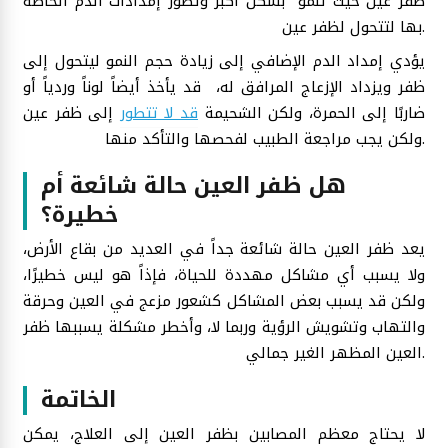
ظفر عين حيث تنمو بشكل أكبر وتطور إمدادات الدم الخاصة
بها لتتحول لظفر عين.
يؤدي إمداد الدم الإضافي إلى زيادة حجم النمو ليتحول إلى
ظفر ويزداد الإزعاج المرافق له، قد يأخذ أيضاً لوناً وردياً أو
ضاربًا إلى الحمرة، ولكن الشحيمة
قد لا تتطور
إلى ظفر عين
ولكن يجب مراجعة الطبيب لفحصها والتأكد منها.
هل ظفر العين حالة شائعة أم
خطيرة؟
يعد ظفر العين حالة شائعة جداً في العديد من بقاع الأرض،
ولا يسبب أي مشاكل مهددة للحياة، فإذاً هو ليس خطيرًا،
ولكن قد يسبب بعض المشاكل كشعور مزعج في العين وحرقة
والتهاب وتشويش الرؤية وربما لا، وأخطر مشكلة يسببها ظفر
العين المظهر الغير جمالي.
الخاتمة
لا يحتاج معظم المصابين بظفر العين إلى العلاج، يمكن