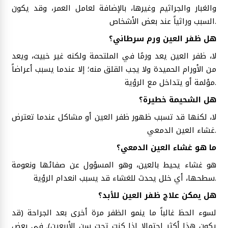
والغبار والجراثيم وغيرها، بالإضافة لعامل العمر، وقد يكون
السبب وراثياً عند بعض الأشخاص.
هل ظفر العين ورم سرطاني؟
لا، ظفر العين يعد ورمًا في الملتحمة ولكنه غير خبيث، ويعد
من الأورام الحميدة ولا يجب القلق منه؛ إلا عندما يسبب أعراضاً
مؤلمة أو يتداخل مع الرؤية.
هل الشحيمة خطيرة؟
لا، لكنها قد تسبب ظهور ظفر العين أو مشاكل عندما تعترض
غشاء العين الدمعي.
ما هو غشاء العين الدمعي؟
هو غشاء يحيط بالعين، وهو المسؤول عن صفائها ونعومة
سطحها، أي خلل يحدث للغشاء قد يسبب انعدام الرؤية.
هل يمكن علاج ظفر العين للأبد؟
لسوء الحظ غالباً ما ينمو الظفر مرة أخرى بعد الجراحة (قد
يكون هذا أكثر احتمالا إذا كنت تحت سن الأربعين). في بعض