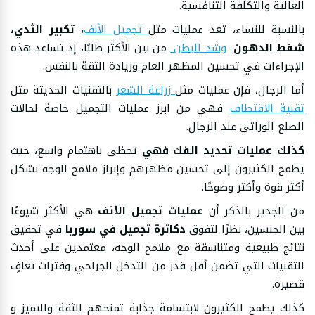
العالية والتكلفة التنافسية.
بالنسبة للنساء، تعد عمليات مثل
تجميل الأنف
،
تكبير الثدي،
شفط الدهون
وشد البطن
من بين الأكثر طلبًا، إذ تساعد هذه
الإجراءات في تحسين المظهر العام وزيادة الثقة بالنفس.
أما الرجال، فإن عمليات مثل
زراعة الشعر
بالتقنيات الحديثة مثل
تقنية الاقتطاف
فهي من ابرز عمليات التجميل خاصة لحالات
الصلع الوراثي عند الرجال.
كذلك عمليات تحديد الفك فهي
تحظى باهتمام واسع، حيث
يطمح الكثيرون إلى تحسين مظهرهم وإبراز ملامح الوجه بشكل
أكثر قوة وأكثر وضوحًا.
من الجدير بالذكر أن
عمليات تجميل الأنف
هي الأكثر شيوعًا
بين الجنسين، نظرًا لتفوق
دكاترة تجميل في سوريا
في تحقيق
نتائج طبيعية ومتناسقة مع ملامح الوجه، معتمدين على أحدث
التقنيات التي تضمن أقل قدر من التدخل الجراحي وفترات تعافٍ
قصيرة.
كذلك يطمح الكثيرون لابتسامة جذابة تمنحهم الثقة والتميز و