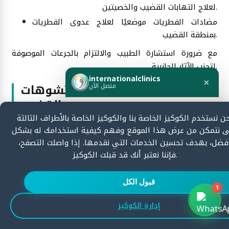
لعلاج التهابات القضيب والخصيتين.
مضادات الفطريات موضعيًا لعلاج عدوى الفطريات
بمنطقة القضيب.
مع ضرورة استشارة الطبيب والالتزام بالجرعات الموصوفة
لتجنب الآثار الجانبية.
internationalclinics
×
البدائل غير الجراحية لعلاج تشوهات
متصل الآن
القضيب
هل تحتاج مساعدة؟
ن نستخدم الكوكيز الخاصة بنا والكوكيز الخاصة بالأطراف الثالثة
هناك عدة تقنيات جديدة لعلاج تشوهات القضيب، فيما يلي
ابدأ الدردشة الآن وسنرد بسرعة.
 نتمكن من عرض هذا الموقع وفهم كيفية استخدامك له بشكل
كما يلي:
مقارنة بين تقنيات جراحة القضيب
فضل، بهدف تحسين الخدمات التي نقدمها. إذا واصلت التصفح،
العلاج بالأدوية: الأدوية التي قد يصفها الطبيب لعلاج
فإننا نعتبر أنك قد قبلت الكوكيز.
ابدأ الدردشة
الالتهابات أو تحفيز الانتصاب مثل مثبطات
الفوسفوديستراز.
قبول الكل
استخدام الموسعات: وضع أنابيب صغيرة أو أجهزة داخل
1
إدارة الكوكيز
القضيب لتوسيعه برفق في حالات التضيق.
العلاج بالليزر: لعلاج تضيق فتحة إخراج البول أو تفتيت