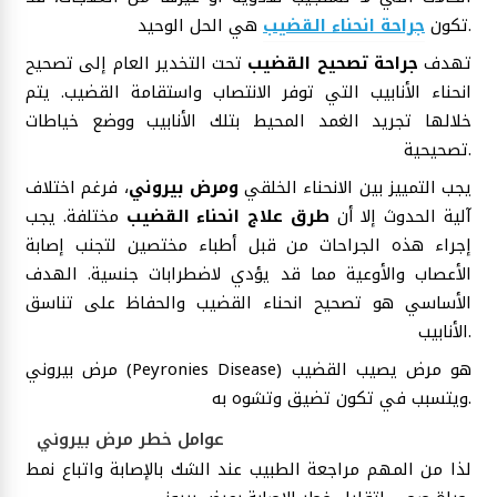
هي الحل الوحيد.
تكون
جراحة انحناء القضيب
تهدف
جراحة تصحيح القضيب
تحت التخدير العام إلى تصحيح
انحناء الأنابيب التي توفر الانتصاب واستقامة القضيب. يتم
خلالها تجريد الغمد المحيط بتلك الأنابيب ووضع خياطات
تصحيحية.
يجب التمييز بين الانحناء الخلقي
ومرض بيروني
، فرغم اختلاف
آلية الحدوث إلا أن
طرق علاج انحناء القضيب
مختلفة. يجب
إجراء هذه الجراحات من قبل أطباء مختصين لتجنب إصابة
الأعصاب والأوعية مما قد يؤدي لاضطرابات جنسية. الهدف
الأساسي هو تصحيح انحناء القضيب والحفاظ على تناسق
الأنابيب.
مرض بيروني (Peyronies Disease) هو مرض يصيب القضيب
ويتسبب في تكون تضيق وتشوه به.
عوامل خطر مرض بيروني
لذا من المهم مراجعة الطبيب عند الشك بالإصابة واتباع نمط