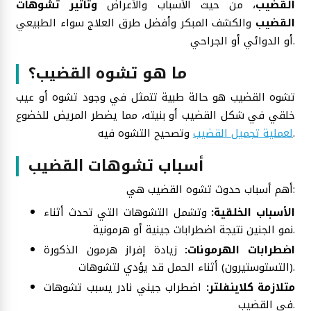
القضيب
، من حيث الأسباب والأعراض
وتأثير تشوهات
القضيب
والكشف المبكر وأفضل طرق العلاج سواء الطبيعي
أو الدوائي أو الجراحي.
ما هو تشوه القضيب؟
تشوه القضيب هو حالة طبية تتمثل في وجود تشوه أو عيب
خلقي في شكل القضيب أو بنيته، مما يضطر المريض للخضوع
وتصحيح التشوه فيه.
لعملية تجميل القضيب
أسباب تشوهات القضيب
أهم أسباب حدوث تشوه القضيب هي:
الأسباب الخلقية:
وتشمل التشوهات التي تحدث أثناء
نمو الجنين نتيجة اضطرابات جينية أو هرمونية.
اضطرابات الهرمونات:
زيادة إفراز هرمون الذكورة
(التستوستيرون) أثناء الحمل قد يؤدي لتشوهات.
متلازمة كلاينفلتر:
اضطراب جيني نادر يسبب تشوهات
في القضيب.