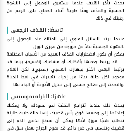
يحدث تأخر القذف عندما يستغرق الوصول إلى النشوة
الجنسية والقذف وقتًا طويلاً أثناء الجماع، على الرغم من
رغبتك في ذلك.
تاسعًا: القذف الرجعي
عندما يرتد السائل المنوي إلى المثانة عند الوصول إلى
النشوة الجنسية بدلاً من خروجه من مجرى البول.
يمكن أن يكون لاضطرابات القذف العديد من الأسباب المختلفة
— قد يرتبط بعضها بأفكارك أو مشاعرك (نفسية)، بينما قد
يرتبط البعض الآخر بجهازك العصبي (عصبي). لكن العلاج
موجود لكل حالة، بدءًا من إجراء تغييرات في نمط الحياة
والتحدث إلى معالج جنسي إلى تبديل الأدوية أو البدء بها.
عاشرًا: البارافيموسيس
يحدث ذلك عندما تتراجع القلفة نحو عمودك، ولا يمكنك
إعادتها إلى وضعها فوق رأس قضيبك. إنها حالة طبية طارئة
تتطلب علاجًا فوريًا لأنها يمكن أن تقطع تدفق الدم إلى
قضيبك وتتسبب في ضرر دائم. قد يقوم الجراح بعمل شق في