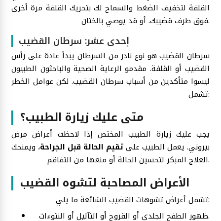
القلفة لتخفيف الضغط والسماح لك بتحريك القلفة مرة أخرى
فوق طرف قضيبك. أو قد يوصي بالختان.
إحدى عشر: سرطان القضيب
سرطان القضيب هو نوع نادر من السرطان يبدأ عادة على رأس
القضيب أو القلفة. مقدمو الرعاية الصحية والباحثون الطبيون
ليسوا متأكدين من أسباب سرطان القضيب. لكن عوامل الخطر
تشمل:
متى عليك زيارة الطبيب؟
يجب عليك زيارة الطبيب المختص إذا لاحظت أعراض مرض
بيروني. يعمل الطبيب على
تقيم الحالة قبل الجراحة
، ويمنحك
العلاج المبكر لتحسين الحالة أو منعها من التفاقم.
الأعراض المصاحبة لتشوه القضيب
تشمل أعراض تشوهات القضيب الشائعة ما يلي:
ظهور الطفح الجلدي أو القروح أو الثآليل أو النتوءات.