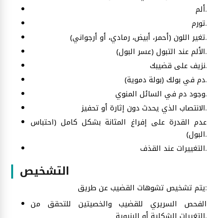
ألم.
تورم.
تغير اللون (أحمر، أبيض، رمادي، أو أرجواني).
الألم عند التبول (عسر البول).
نزيف على قضيبك.
دم في بولك (بولة دموية).
وجود دم في السائل المنوي.
الانتصاب الذي يحدث دون إثارة أو تحفيز.
عدم القدرة على إفراغ المثانة بشكل كامل (احتباس
البول).
التغييرات عند القذف.
التشخيص
يتم تشخيص تشوهات القضيب عن طريق:
الفحص السريري للقضيب والخصيتين للتحقق من
التغيرات الشكلية أو البنيوية.