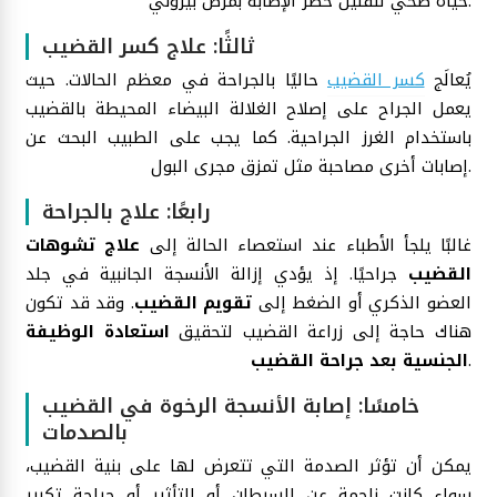
حياة صحي لتقليل خطر الإصابة بمرض بيروني.
ثالثًا: علاج كسر القضيب
يُعالَج
كسر القضيب
حاليًا بالجراحة في معظم الحالات. حيث
يعمل الجراح على إصلاح الغلالة البيضاء المحيطة بالقضيب
باستخدام الغرز الجراحية. كما يجب على الطبيب البحث عن
إصابات أخرى مصاحبة مثل تمزق مجرى البول.
رابعًا: علاج بالجراحة
غالبًا يلجأ الأطباء عند استعصاء الحالة إلى
علاج تشوهات
القضيب
جراحيًا. إذ يؤدي إزالة الأنسجة الجانبية في جلد
العضو الذكري أو الضغط إلى
تقويم القضيب
. وقد قد تكون
هناك حاجة إلى زراعة القضيب لتحقيق
استعادة الوظيفة
.
الجنسية بعد جراحة القضيب
خامسًا: إصابة الأنسجة الرخوة في القضيب
بالصدمات
يمكن أن تؤثر الصدمة التي تتعرض لها على بنية القضيب،
سواء كانت ناجمة عن السرطان أو التأثير أو جراحة تكبير