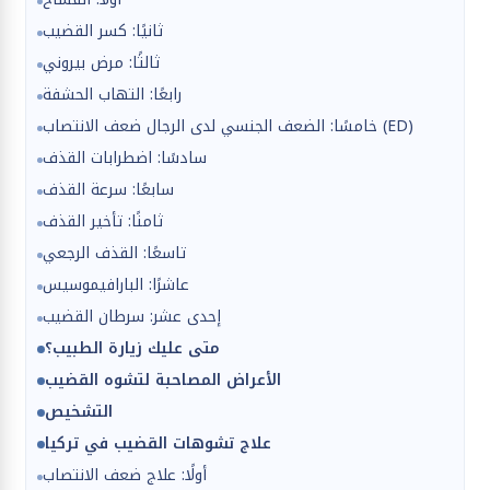
ثانيًا: كسر القضيب
ثالثًا: مرض بيروني
رابعًا: التهاب الحشفة
خامسًا: الضعف الجنسي لدى الرجال ضعف الانتصاب (ED)
سادسًا: اضطرابات القذف
سابعًا: سرعة القذف
ثامنًا: تأخير القذف
تاسعًا: القذف الرجعي
عاشرًا: البارافيموسيس
إحدى عشر: سرطان القضيب
متى عليك زيارة الطبيب؟
الأعراض المصاحبة لتشوه القضيب
التشخيص
علاج تشوهات القضيب في تركيا
أولًا: علاج ضعف الانتصاب