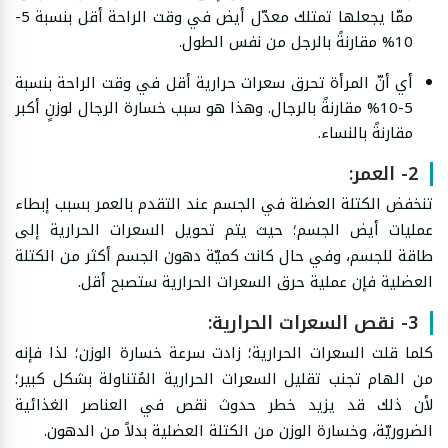
ممّا يجعلها تمتلك معدّل أيض في وقت الراحة أقل بنسبة 5-
10% مقارنةً بالرجل من نفس الطول.
أي أنّ المرأة تحرق سعرات حرارية أقل في وقت الراحة بنسبة
5-10% مقارنةً بالرجال. وهذا هو سبب خسارة الرجال لوزنٍ أكبر
مقارنةً بالنساء.
2- العمر:
تنخفض الكتلة العضلة في الجسم عند التقدم بالعمر بسبب إبطاء
عمليات أيض الجسم؛ حيث يتم تحويل السعرات الحرارية إلى
طاقة للجسم، وفي حال كانت كميّة دهون الجسم أكثر من الكتلة
العضلية فإن عملية حرق السعرات الحرارية ستصبح أقل.
3- نقص السعرات الحرارية:
كلما قلت السعرات الحرارية؛ زادت سرعة خسارة الوزن؛ لذا فإنه
من الهام تجنب تقليل السعرات الحرارية المُتناولة بشكل كبير؛
لأن ذلك قد يزيد خطر حدوث نقص في العناصر الغذائية
الضروريّة، وخسارة الوزن من الكتلة العضلية بدلاً من الدهون.