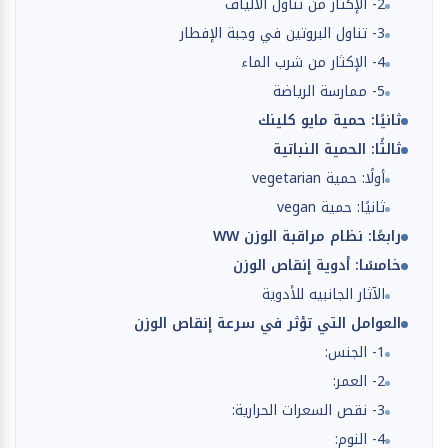
2- الإكثار من تناول الألياف
3- تناول البروتين في وجبة الإفطار
4- الإكثار من شرب الماء
5- ممارسة الرياضة
ثانيًا: حمية مايو كلينك
ثالثًا: الحمية النباتية
أولًا: حمية vegetarian
ثانيًا: حمية vegan
رابعًا: نظام مراقبة الوزن WW
خامسًا: أدوية إنقاص الوزن
الآثار الجانبيه للأدوية
العوامل التي تؤثر في سرعة إنقاص الوزن
1- الجنس:
2- العمر:
3- نقص السعرات الحرارية:
4- النوم: