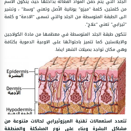
الجلد التي يتم حقن المواد الفعالة بداخلها حيث يتكون الاسم
من كلمتين، كلمة "ميزو" يونانية الأصل وتعني "وسط" ، وتشير
الى الطبقة المتوسطة من الجلد والتي تسمى "الادمة" و كلمة
"ثيرابي" تعني "علاج".
تتكون طبقة الجلد المتوسطة في معظمها من مادة الكولاجين
والايلاستين كما تتميز باحتوائها على الاوعية الدموية بكثافة
وهي مكان تواجد بصيلات الشعر ايضا.
تتعدد استعمالات تقنية الميزوثيرابي لحالات متنوعة من
مشاكل البشرة وبناء على نوع المشكلة والمنطقة