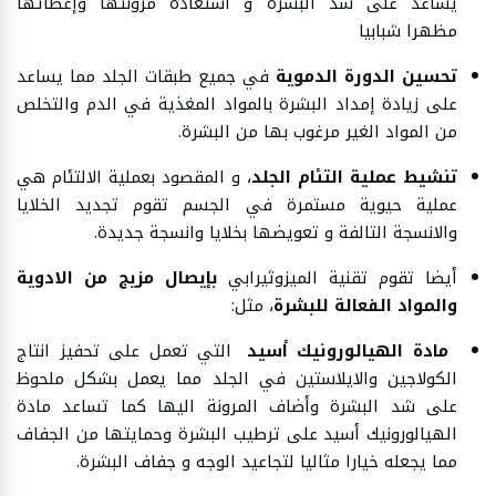
يساعد على شد البشرة و استعادة مرونتها وإعطائها
مظهرا شبابيا
تحسين الدورة الدموية
في جميع طبقات الجلد مما يساعد
على زيادة إمداد البشرة بالمواد المغذية في الدم والتخلص
من المواد الغير مرغوب بها من البشرة.
تنشيط عملية التئام الجلد
، و المقصود بعملية الالتئام هي
عملية حيوية مستمرة في الجسم تقوم تجديد الخلايا
والانسجة التالفة و تعويضها بخلايا وانسجة جديدة.
أيضا تقوم تقنية الميزوثيرابي
بإيصال مزيج من الادوية
والمواد الفعالة للبشرة
، مثل:
مادة الهيالورونيك أسيد
التي تعمل على تحفيز انتاج
الكولاجين والايلاستين في الجلد مما يعمل بشكل ملحوظ
على شد البشرة وأضاف المرونة اليها كما تساعد مادة
الهيالورونيك أسيد على ترطيب البشرة وحمايتها من الجفاف
مما يجعله خيارا مثاليا لتجاعيد الوجه و جفاف البشرة.