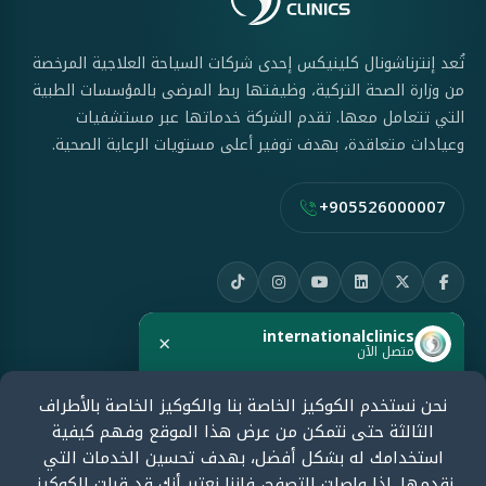
تُعد إنترناشونال كلينيكس إحدى شركات السياحة العلاجية المرخصة
من وزارة الصحة التركية، وظيفتها ربط المرضى بالمؤسسات الطبية
التي تتعامل معها. تقدم الشركة خدماتها عبر مستشفيات
وعيادات متعاقدة، بهدف توفير أعلى مستويات الرعاية الصحية.
+905526000007
internationalclinics
×
روابط سريعة
متصل الآن
نحن نستخدم الكوكيز الخاصة بنا والكوكيز الخاصة بالأطراف
من نحن
هل تحتاج مساعدة؟
الثالثة حتى نتمكن من عرض هذا الموقع وفهم كيفية
ابدأ الدردشة الآن وسنرد بسرعة.
المدونة الطبية
استخدامك له بشكل أفضل، بهدف تحسين الخدمات التي
نقدمها. إذا واصلت التصفح، فإننا نعتبر أنك قد قبلت الكوكيز.