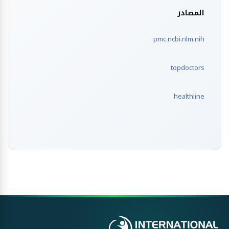
المصادر
pmc.ncbi.nlm.nih
topdoctors
healthline