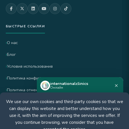
БЫСТРЫЕ ССЫЛКИ
О нас
Блог
Условия использования
Политика конфиденциальности
internationalclinics
×
Онлайн
Политика отмены и возврата
We use our own cookies and third-party cookies so that we
Нужна помощь?
can display this website and better understand how you
СЕРТИФИЦИРОВАНО
Напишите в WhatsApp — ответим
use it, with the aim of improving the services we offer. If
быстро.
you continue browsing, we consider that you have