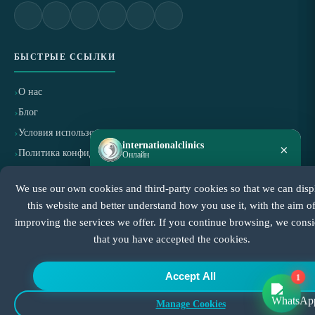
БЫСТРЫЕ ССЫЛКИ
О нас
Блог
Условия использования
internationalclinics
×
Политика конфиденциальности
Онлайн
Политика отмены и возврата
We use our own cookies and third-party cookies so that we can disp
Нужна помощь?
Напишите в WhatsApp — ответим быстро.
this website and better understand how you use it, with the aim o
СЕРТИФИЦИРОВАНО
improving the services we offer. If you continue browsing, we consi
that you have accepted the cookies.
Начать чат
Accept All
1
Manage Cookies
© Все права защищены International Clinics