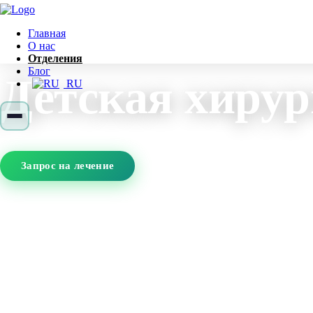
Главная
О нас
Отделения
Блог
Детская хирур
RU
Запрос на лечение