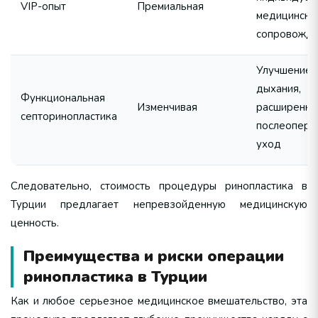
VIP-опыт
Премиальная
медицинско
сопровожд
Улучшение
дыхания,
Функциональная
Изменчивая
расширенны
септоринопластика
послеопера
уход
Следовательно, стоимость процедуры ринопластика в
Турции предлагает непревзойденную медицинскую
ценность.
Преимущества и риски операции
ринопластика в Турции
Как и любое серьезное медицинское вмешательство, эта