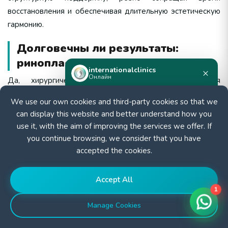
восстановления и обеспечивая длительную эстетическую
гармонию.
Долговечны ли результаты:
ринопластика в Турции?
internationalclinics
×
Онлайн
Да, хирургические результаты обычно являются
постоянными, если пациент избегает прямых травм лица.
We use our own cookies and third-party cookies so that we
Нужна помощь?
Тем не менее, с возрастом могут происходить
can display this website and better understand how you
Напишите в WhatsApp — ответим
незначительные естественные изменения.
(Согласно
use it, with the aim of improving the services we offer. If
быстро.
WHO
, здоровый образ жизни сильно поддерживает
you continue browsing, we consider that you have
долгосрочную стабильность тканей).
Таким образом,
accepted the cookies.
эта процедура предлагает эстетическое и
Начать чат
функциональное удовлетворение, которое длится всю
Accept All
жизнь.
1
Manage Cookies
Заключение
В заключение, ринопластика в Турции является идеальным