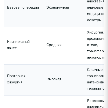
анестезия,
Базовая операция
Экономичная
плановые
медицински
осмотры
Хирургия,
прожива
Комплексный
Средняя
отеле,
пакет
трансф
аэропорта
Сложные
Повторная
транспланта
Высокая
хирургия
интенсивная
терапия, от
Роскошные 
индивидуал