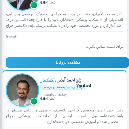
0.0
(0 نظر)
دکتر محمد یلدیران، متخصص برجسته جراحی پلاستیک، ترمیمی و زیبایی،
مسیر حرفه&zwnj;ای خود را با فارغ&zwnj;التحصیلی از دانشکده پزشکی
معتبر جراح&zwnj;پاشا آغاز کرد و دوره تخصصی خود را در دانشکده پزشکی
دانشگ...
قیمت‌ها
برای قیمت تماس بگیرید
مشاهده پروفایل
احمد آیدین
د.کمک‌یار
جراحی زیبایی، پلاستیک و ترمیمی
Istanbul, Turkey
0.0
(0 نظر)
دکتر احمد آیدین متخصص جراحی پلاستیک، ترمیمی و زیبایی مستقر در
استانبول است. ایشان از دانشکده پزشکی چراح&zwnj;پاشا
فارغ&zwnj;التحصیل شده و آموزش تخصصی خو...