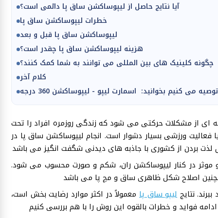
آیا نتایج حاصل از لیپوساکشن ساق پا دائمی است؟
خطرات لیپوساکشن ساق پا
لیپوساکشن ساق پا قبل و بعد
هزینه لیپوساکشن ساق پا چقدر است؟
چگونه کلینیک های بین المللی می توانند به شما کمک کنند؟
کلام آخر
توصیه می کنیم بخوانید: اسمارت لیپو - لیپوساکشن 360 درجه
عه ای از مشکلات حرکتی می شود که زندگی روزمره افراد را تحت
ا فعالیت ورزشی بسیار دشوار است. انجام لیپوساکشن ساق پا در
و موثر در کنار لیپوساکشن ران، شکم و صورت محسوب می شود.
ببرند. نتایج
لیپو ساق پا
معمولاً در اکثر موارد رضایت بخش است،