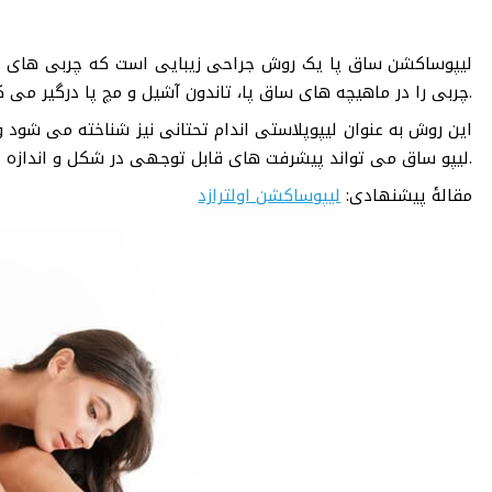
لیپوساکشن ساق پا یک روش جراحی زیبایی است که چربی های اض
چربی را در ماهیچه های ساق پا، تاندون آشیل و مچ پا درگیر می کند.
این روش به عنوان لیپوپلاستی اندام تحتانی نیز شناخته می شود 
لیپو ساق می تواند پیشرفت های قابل توجهی در شکل و اندازه پاهای شما ایجاد کند و آنها را لاغرتر و مشخص تر نشان دهد.
مقالۀ پیشنهادی:
لیپوساکشن اولترازد