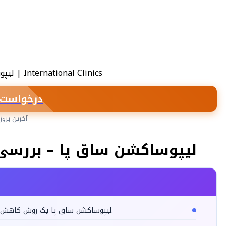
درخواست 
آخرین بروزرسانی:
لیپوساکشن ساق پا – بررسی 
لیپوساکشن ساق پا یک روش کاهش چربی برای هدف قرار دادن ناحیه ساق پا و پشت ساق پا می باشد.