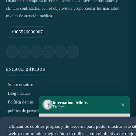
colabora. La empresa ofrece sus servicios a través de hospitales y
clínicas contratadas, con el objetivo de proporcionar los más altos
niveles de atención médica.
+905526000007
ENLACE RÁPIDOS
Sobre nosotros
Blog médico
Política de uso
internationalclinics
×
En línea
política de privacidad
Política de cancelación y reembolso
¿Necesitas ayuda?
Utilizamos cookies propias y de terceros para poder mostrar este si
Inicia un chat en WhatsApp — respondemos
rápido.
web y comprender mejor cómo lo utilizas, con el objetivo de mejor