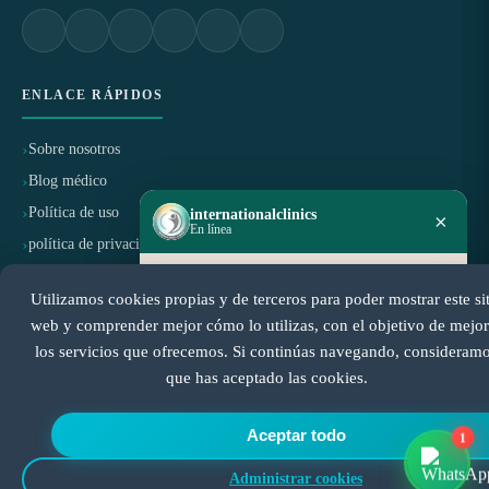
ENLACE RÁPIDOS
Sobre nosotros
Blog médico
Política de uso
internationalclinics
×
En línea
política de privacidad
Política de cancelación y reembolso
¿Necesitas ayuda?
Utilizamos cookies propias y de terceros para poder mostrar este si
Inicia un chat en WhatsApp — respondemos
rápido.
web y comprender mejor cómo lo utilizas, con el objetivo de mejor
CERTIFICADO POR
los servicios que ofrecemos. Si continúas navegando, consideram
que has aceptado las cookies.
Iniciar chat
Aceptar todo
1
Administrar cookies
© Todos los derechos reservados a International Clinics