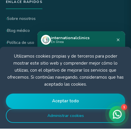
ENLACE RÁPIDOS
Sobre nosotros
Blog médico
internationalclinics
×
En línea
Política de uso
política de privacidad
Utilizamos cookies propias y de terceros para poder
¿Necesitas ayuda?
mostrar este sitio web y comprender mejor cómo lo
Inicia un chat en WhatsApp —
Política de cancelación y reembolso
utilizas, con el objetivo de mejorar los servicios que
respondemos rápido.
ofrecemos. Si continúas navegando, consideramos que has
aceptado las cookies.
CERTIFICADO POR
Iniciar chat
Aceptar todo
1
Administrar cookies