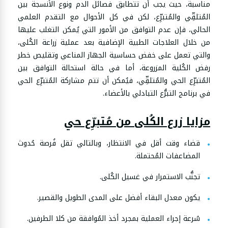
مناسبة، حيث يجب أن تتطابق فصائل الدم ونوع الأنسجة بين
المُتلقِّي والمُتبرِّع، لكن في كل الأحوال مع التقدم العلمي
الحالي، فإن عدم التوافق من الأمور التي يُمكن التغلب عليها
من خلال العلاجات الطبية الإضافية بعد عملية زراعة الكُلى،
والتي تعمل على خفض حساسية الجهاز المناعي وتقليص خطر
رفض الكُلية المزروعة، أما في حالة استحالة التوافق بين
المُتبرِّع الحي والمُتلقِّي، فيُمكن أن تتم مشاركة المُتبرِّع الحي
في برنامج التبرُّع التبادلي بالأعضاء.
مزايا زرع الكُلى من مُتبرِّع حي
قضاء وقت أقل في الانتظار، وبالتالي تقل فُرصة حُدوث
المضاعفات المُحتملة.
تجنُّب الاستمرار في غسيل الكُلى.
يكون معدل البقاء أفضل على المدى الطويل والقصير.
سُرعة إجراء العملية بمجرد أخذ المُوافقة من كلا الطرفين.