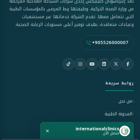
تُعد إنترناشونال كلينيكس إحدى شركات السياحة العلاجية المرخصة
من وزارة الصحة التركية، وظيفتها ربط المرضى بالمؤسسات الطبية
التي تتعامل معها. تقدم الشركة خدماتها عبر مستشفيات
وعيادات متعاقدة، بهدف توفير أعلى مستويات الرعاية الصحية.
+905526000007
روابط سريعة
من نحن
المدونة الطبية
سياسة الاستخدام
internationalclinics
×
متصل الآن
سياسة الخصوصية