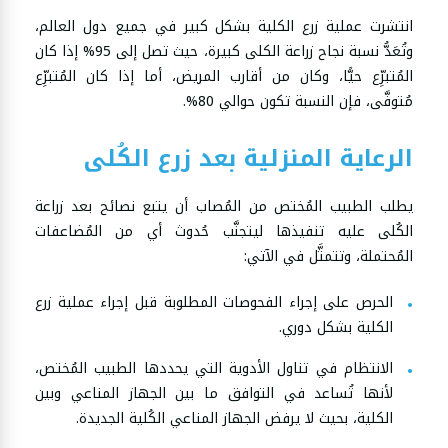
انتشرت عملية زرع الكلية بشكل كبير في جميع دول العالم،
وتُعَدُّ نسبة نجاح زراعة الكلى كبيرة، حيث تصل إلى 95% إذا كان
المُتبرِّع حيًّا، وكان من أقارب المريض، أما إذا كان المُتبرِّع
مُتوفَّى، فإن النسبة تكون حوالي 80%.
الرعاية المنزلية بعد زرع الكُلى
يطلب الطبيب المُختص من المُصاب أن يتبع نصائح بعد زراعة
الكُلى عليه تنفيذها ليتجنَّب حُدوث أي من المُضاعفات
المُحتملة، وتتمثَّل في الآتي:
الحرص على إجراء الفحوصات المطلوبة قبل إجراء عملية زرع
الكلية بشكل دوري.
الانتظام في تناول الأدوية التي يحددها الطبيب المُختص،
لأنها تُساعد في التوافق ما بين الجهاز المناعي وبين
الكلية، بحيث لا يرفض الجهاز المناعي الكُلية الجديدة.