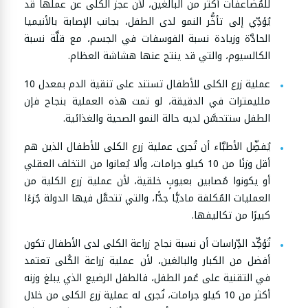
للمُضاعفات أكثر من البالغين، لأن عجز الكُلى عن عملها قد
يُؤدِّي إلى تأخُّر النمو لدى الطفل، بجانب الإصابة بالأنيميا
الحادَّة وزيادة نسبة الفوسفات في الجسم، مع قلَّة نسبة
الكالسيوم، والتي قد ينتج عنها هشاشة العظام.
عملية زرع الكلى للأطفال تستند على تنقية الدم بمعدل 10
ملليمترات في الدقيقة، لو تمت هذه العملية بنجاح فإن
الطفل ستتحسَّن لديه حالة النمو الصحية والغذائية.
يُفضِّل الأطبَّاء أن تُجرى عملية زرع الكلى للأطفال الذين هم
أقل وزنًا من 10 كيلو جرامات، وألا يُعانوا من التخلف العقلي
أو يكونوا مُصابين بعيوبٍ خلقية، لأن عملية زرع الكلية من
العمليات المُكلفة ماديًّا جدًّا، والتي تتحمَّل فيها الدولة جُزءًا
كبيرًا من تكاليفها.
تُؤكِّد الدِّراسات أن نسبة نجاح زراعة الكلى لدى الأطفال تكون
أفضل من الكبار والبالغين، لأن عملية زراعة الكُلى تعتمد
في التقنية على عُمر الطفل، فالطفل الرضيع الذي يبلغ وزنه
أكثر من 10 كيلو جرامات، تُجرى له عملية زرع الكلى من خلال