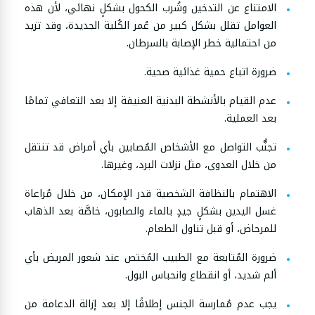
الامتناع عن التدخين وشُرب الكحول بشكلٍ نهائي، لأن هذه
العوامل تقلل بشكل كبير من عُمر الكُلية الجديدة، وقد تزيد
من احتمالية خطر الإصابة بالسرطان.
ضرورة اتباع حمية غذائية صحية.
عدم القيام بالأنشطة البدنية العنيفة إلا بعد التعافي تمامًا
بعد العملية.
تجنُّب التواصل مع الأشخاص المُصابين بأي أمراض قد تنتقل
من خلال العدوى، مثل نزلات البرد، وغيرها.
الاهتمام بالنظافة الشخصية قدر الإمكان، من خلال مُراعاة
غسل اليدين بشكلٍ جيدٍ بالماء والصابون، خاصَّة بعد الذهاب
للمرحاض، أو قبل تناول الطعام.
ضرورة المُتابعة مع الطبيب المُختص عند شعور المريض بأي
ألم شديد، أو انقطاع وانحباس البول.
يجب عدم مُمارسة الجنس إطلاقًا إلا بعد إزالة الدعامة من