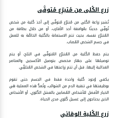
زرع الكُلى من مُتبرِّع مُتوفَّى
تُشير زراعة الكُلى من مُتبرِّع مُتوفَّى إلى أخذ كُلية من شخص
تُوفِّي حديثًا بمُوافقة أحد الأقارب، أو من خلال بطاقة من
المُتبرِّع نفسه، بحيث تتم الاستعانة بالكُلية الخاصَّة به للعمل
في جسم الشخص المُصاب.
يتم حفظ الكُلية من المُتبرِّع المُتوفَّى في الثلج، أو يتم
توصيلها على جهاز مخصص بتوصيل الأكسجين والعناصر
الغذائية إليها، قبل أن تتم زراعتها في الشخص المُتلقِّي.
يكفي وُجود كُلية واحدة فقط في الجسم حتى تقوم
بوظيفتها في تنقية الدم من الشوائب، وتُعدُّ هذه العملية هي
الخيار الأفضل للأشخاص المُصابين بالفشل الكُلوي، أو الأشخاص
الذين يحتاجون إلى غسيل كُلوي مدى الحياة.
زرع الكُلية الوقائي