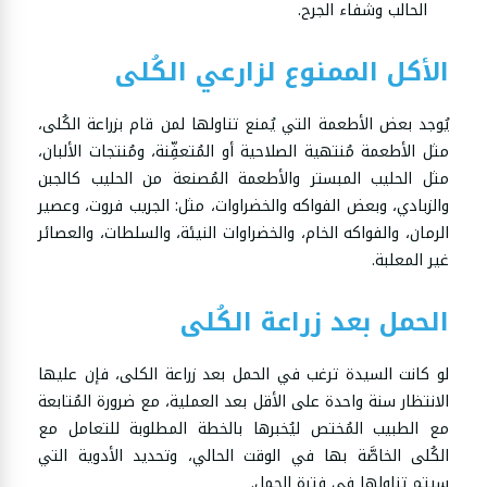
الحالب وشفاء الجرح.
الأكل الممنوع لزارعي الكُلى
يُوجد بعض الأطعمة التي يُمنع تناولها لمن قام بزراعة الكُلى،
مثل الأطعمة مُنتهية الصلاحية أو المُتعفِّنة، ومُنتجات الألبان،
مثل الحليب المبستر والأطعمة المُصنعة من الحليب كالجبن
والزبادي، وبعض الفواكه والخضراوات، مثل: الجريب فروت، وعصير
الرمان، والفواكه الخام، والخضراوات النيئة، والسلطات، والعصائر
غير المعلبة.
الحمل بعد زراعة الكُلى
لو كانت السيدة ترغب في الحمل بعد زراعة الكلى، فإن عليها
الانتظار سنة واحدة على الأقل بعد العملية، مع ضرورة المُتابعة
مع الطبيب المُختص ليُخبرها بالخطة المطلوبة للتعامل مع
الكُلى الخاصَّة بها في الوقت الحالي، وتحديد الأدوية التي
سيتم تناولها في فترة الحمل.