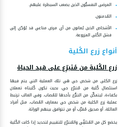
المرضى النفسيُّون الذين يصعب السيطرة عليهم.
المُدمنون.
الأشخاص الذين يُعانون من أي مرض مناعي قد يُؤدِّي إلى
فشل الكُلى المزروعة.
أنواع زرع الكُلية
زرع الكُلية من مُتبرِّع على قيد الحياة
زرع الكلى من شخص حي هي تلك العملية التي يتم فيها
استئصال كُلية من مُتبرِّع حي، بحيث تكون كُليتاه تعملان
بكفاءة، ليتمكَّن من التبرُّع بأحدها للمُصاب. وفي الغالب ترتبط
عملية زرع الكلية من شخص حي بمعارف المُصاب، مثل أفراد
العائلة، أو صديق مُقرَّب أو من تتوافق بينهم الوراثة.
يخضع كل من المُتلقِّي والمُتبرِّع للتقييم لتحديد إذا كانت الكُلية