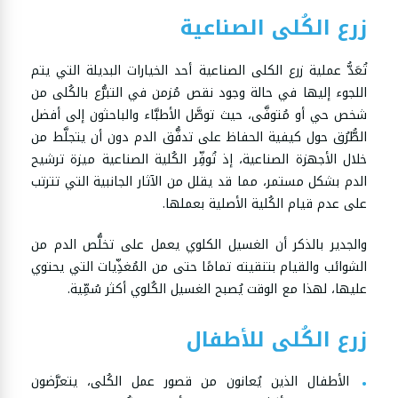
زرع الكُلى الصناعية
تُعَدُّ عملية زرع الكلى الصناعية أحد الخيارات البديلة التي يتم
اللجوء إليها في حالة وجود نقص مُزمن في التبرُّع بالكُلى من
شخص حي أو مُتوفَّى، حيث توصَّل الأطبَّاء والباحثون إلى أفضل
الطُّرُق حول كيفية الحفاظ على تدفُّق الدم دون أن يتجلَّط من
خلال الأجهزة الصناعية، إذ تُوفِّر الكُلية الصناعية ميزة ترشيح
الدم بشكل مستمر، مما قد يقلل من الآثار الجانبية التي تترتب
على عدم قيام الكُلية الأصلية بعملها.
والجدير بالذكر أن الغسيل الكلوي يعمل على تخلُّص الدم من
الشوائب والقيام بتنقيته تمامًا حتى من المُغذِّيات التي يحتوي
عليها، لهذا مع الوقت يُصبح الغسيل الكُلوي أكثر سُمِّية.
زرع الكُلى للأطفال
الأطفال الذين يُعانون من قصور عمل الكُلى، يتعرَّضون