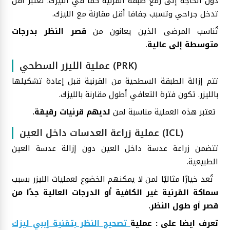
دون الحاجة إلى رفع طبقة القرنية كما في الليزك. تعتبر أقل
تدخل جراحي وتسبب جفافا أقل مقارنة مع الليزك.
تُناسب المرضى الذين يعانون من
قصر النظر بدرجات
متوسطة إلى عالية
.
عملية الليزر السطحي (PRK)
تتم إزالة الطبقة السطحية من القرنية قبل إعادة تشكيلها
بالليزر. تكون فترة التعافي أطول مقارنة بالليزك.
تعتبر هذه العملية مناسبة لمن
لديهم قرنيات رقيقة.
عملية زراعة العدسات داخل العين (ICL)
تتضمن زراعة عدسة داخل العين دون إزالة عدسة العين
الطبيعية.
تُعد خيارًا مثاليًا لمن لا يمكنهم الخضوع لعمليات الليزر بسبب
سماكة القرنية غير الكافية أو الدرجات العالية جدًا من
قصر أو طول النظر.
تعرف ايضا على : عملية
تصحيح النظر بتقنية إيبي ليزك