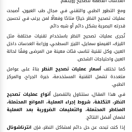
العدسات اللاصقة لتصحيح رؤيتهم.
ومع التطور الطبي والتقني في مجال طب العيون، أصبحت
عمليات تصحيح النظر خيارًا متاحًا وفعالًا لمن يرغب في تحسين
قدرته البصرية بشكل دائم أو شبه دائم.
تُجرى عمليات تصحيح النظر باستخدام تقنيات مختلفة مثل
الليزك، الفيمتو سمايل، الليزر السطحي، وزراعة العدسات داخل
العين، وكل تقنية تناسب فئات معينة من المرضى وفقًا لحالة
العين واحتياجات الشخص.
كما تختلف
أسعار عمليات تصحيح النظر
بناءً على عوامل
متعددة تشمل التقنية المستخدمة، خبرة الجراح، والمركز
الطبي.
في هذا المقال، سنتناول بالتفصيل
أنواع عمليات تصحيح
النظر، التكلفة، شروط إجراء العملية، الموانع المحتملة،
المخاطر المحتملة، والتعليمات الضرورية بعد العملية
لضمان أفضل النتائج.
إذا كنت تبحث عن حل دائم لمشاكل النظر، فإن
انترناشونال