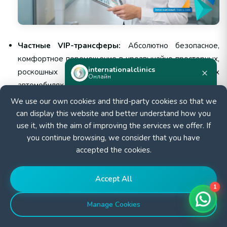
Частные VIP-трансферы:
Абсолютно безопасное,
комфортное перемещение в чрезвычайно просторных,
internationalclinics
×
роскошных и полностью продезинфицированных
Онлайн
автомобилях бизнес-класса.
We use our own cookies and third-party cookies so that we
Нужна помощь?
Личный помощник:
Легкое, понятное и быстрое
can display this website and better understand how you
Напишите в WhatsApp — ответим
прохождение всех больничных процедур вместе с
use it, with the aim of improving the services we offer. If
быстро.
очень опытным, двуязычным медицинским гидом.
you continue browsing, we consider that you have
accepted the cookies.
Сертифицированные переводчики:
Полное
Начать чат
устранение грозных языковых барьеров для
Accept All
обеспечения абсолютно идеального, точного
1
медицинского взаимопонимания с врачом.
Manage Cookies
Городские экскурсии:
Безопасное, увлекательное