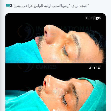
2
نتیجه برای "رینوپلاستی اولیه (اولین جراحی بینی)"
3