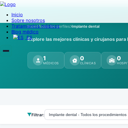
Inicio
Sobre nosotros
Tratamientos médicos
Inicio
Todos los perfiles
Implante dental
Blog médico
ES
Explore las mejores clínicas y cirujanos para
1
0
0
MÉDICOS
CLÍNICAS
HOSPI
Filtrar:
Implante dental - Todos los procedimientos