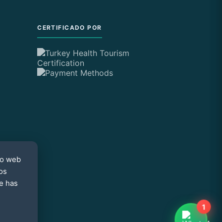
CERTIFICADO POR
internationalclinics
En línea
¿Necesitas ayuda?
io web
os
e has
1