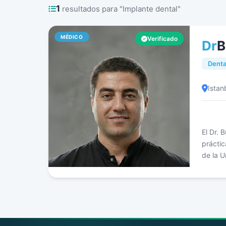
1
resultados para "Implante dental"
MÉDICO
Verificado
Dr
B
Denta
Istan
El Dr.
práctic
de la 