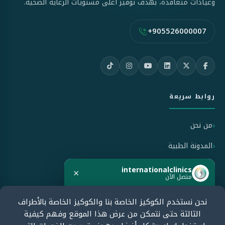
وعيادات متعاقدة، بهدف توفير أعلى مستويات الرعاية الصحية.
+905526000007
روابط سريعة
من نحن
المدونة الطبية
سياسة الاستخدام
internationalclinics
×
متصل الآن
سياسة الخصوصية
نحن نستخدم الكوكيز الخاصة بنا والكوكيز الخاصة بالأطراف
هل تحتاج مساعدة؟
سياسة الإلغاء والاسترداد
الثالثة حتى نتمكن من عرض هذا الموقع وفهم كيفية
ابدأ الدردشة الآن وسنرد بسرعة.