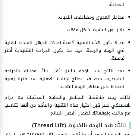
العملية.
مخاطر العدوى ومضاعفات الندبات.
تغير لون البشرة بشكل مؤقت.
قد لا تكون هذه التقنية كافية لحالات الترهل الشديد للغاية
في الوجه والرقبة، حيث قد تكون الجراحة التقليدية أكثر
فاعلية.
تعد نتائج شد الوجه بالليزر أقل ثباتًا مقارنة بالجراحة
التقليدية، حيث قد تحتاج لإعادة العملية بعد فترة زمنية
للحفاظ على مظهر الوجه الشاب.
لذلك، يجب مناقشة المخاطر والمنافع المحتملة مع جراح
بلاستيكي خبير قبل اختيار هذه التقنية، والتأكد من أنها تتناسب
مع حالتك وتوقعاتك لضمان أفضل النتائج.
ثالثًا: شد الوجه بالخيوط (Thread Lift)
شد الوجه بالخيوط أو ما يُعرف باسم "Thread Lift" هي إحدى