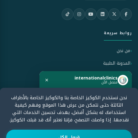
روابط سريعة
من نحن
المدونة الطبية
سياسة الاستخدام
internationalclinics
×
متصل الآن
سياسة الخصوصية
نحن نستخدم الكوكيز الخاصة بنا والكوكيز الخاصة بالأطراف
هل تحتاج مساعدة؟
سياسة الإلغاء والاسترداد
الثالثة حتى نتمكن من عرض هذا الموقع وفهم كيفية
ابدأ الدردشة الآن وسنرد بسرعة.
استخدامك له بشكل أفضل، بهدف تحسين الخدمات التي
نقدمها. إذا واصلت التصفح، فإننا نعتبر أنك قد قبلت الكوكيز.
معتمدون من قبل
ابدأ الدردشة
قبول الكل