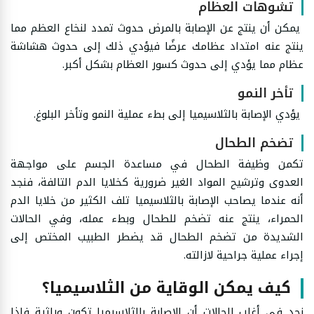
تشوهات العظام
يمكن أن ينتج عن الإصابة بالمرض حدوث تمدد لنخاع العظم مما
ينتج عنه امتداد عظامك عرضًا فيؤدي ذلك إلى حدوث هشاشة
عظام مما يؤدي إلى حدوث كسور العظام بشكل أكبر.
تأخر النمو
يؤدي الإصابة بالثلاسيميا إلى بطء عملية النمو وتأخر البلوغ.
تضخم الطحال
تكمن وظيفة الطحال في مساعدة الجسم على مواجهة
العدوى وترشيح المواد الغير ضرورية كخلايا الدم التالفة، فنجد
أنه عندما يصاحب الإصابة بالثلاسيميا تلف الكثير من خلايا الدم
الحمراء، ينتج عنه تضخم للطحال وبطء عمله، وفي الحالات
الشديدة من تضخم الطحال قد يضطر الطبيب المختص إلى
إجراء عملية جراحية لازالته.
كيف يمكن الوقاية من الثلاسيميا؟
نجد في أغلب الحالات أن الإصابة بالثلاسيميا تكون وراثية فإذا