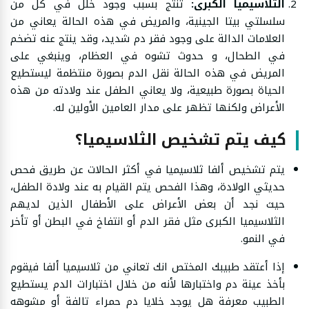
الثلاسيميا الكبرى:
تنتج بسبب وجود خلل في كل من
سلسلتي بيتا الجينية، والمريض في هذه الحالة يعاني من
العلامات الدالة على وجود فقر دم شديد، وقد ينتج عنه تضخم
في الطحال، و حدوث تشوه في العظام، وينبغي على
المريض في هذه الحالة نقل الدم بصورة منتظمة ليستطيع
الحياة بصورة طبيعية، ولا يعاني الطفل عند ولادته من هذه
الأعراض ولكنها تظهر على مدار العامين الأولين له.
كيف يتم تشخيص الثلاسيميا؟
يتم تشخيص ألفا ثلاسيميا في أكثر الحالات عن طريق فحص
حديثي الولادة، وهذا الفحص يتم القيام به عند ولادة الطفل،
حيث نجد أن بعض الأعراض على الأطفال الذين لديهم
الثلاسيميا الكبرى مثل فقر الدم أو انتفاخ في البطن أو تأخر
في النمو.
إذا أعتقد طبيبك المختص انك تعاني من ثلاسيميا ألفا فيقوم
بأخذ عينة دم واختبارها لأنه من خلال اختبارات الدم يستطيع
الطبيب معرفة هل يوجد خلايا دم حمراء تالفة أو مشوهه