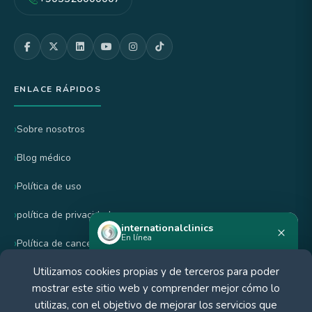
ENLACE RÁPIDOS
Sobre nosotros
Blog médico
Política de uso
política de privacidad
internationalclinics
×
En línea
Política de cancelación y reembolso
Utilizamos cookies propias y de terceros para poder
¿Necesitas ayuda?
mostrar este sitio web y comprender mejor cómo lo
CERTIFICADO POR
Inicia un chat en WhatsApp —
utilizas, con el objetivo de mejorar los servicios que
respondemos rápido.